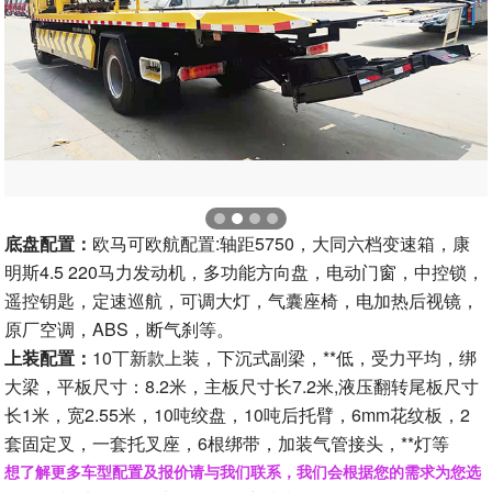
底盘配置：
欧马可欧航配置:轴距5750，大同六档变速箱，康
明斯4.5 220马力发动机，多功能方向盘，电动门窗，中控锁，
遥控钥匙，定速巡航，可调大灯，气囊座椅，电加热后视镜，
原厂空调，ABS，断气刹等。
上装配置：
10丅新款上装，下沉式副梁，**低，受力平均，绑
大梁，平板尺寸：8.2米，主板尺寸长7.2米,液压翻转尾板尺寸
长1米，宽2.55米，10吨绞盘，10吨后托臂，6mm花纹板，2
套固定叉，一套托叉座，6根绑带，加装气管接头，**灯等
想了解更多车型配置及报价请与我们联系，我们会根据您的需求为您选