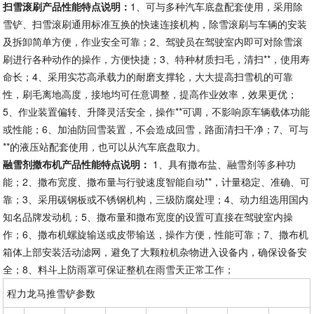
扫雪滚刷产品性能特点说明：
1、可与多种汽车底盘配套使用，采用除
雪铲、扫雪滚刷通用标准互换的快速连接机构，除雪滚刷与车辆的安装
及拆卸简单方便，作业安全可靠；2、驾驶员在驾驶室内即可对除雪滚
刷进行各种动作的操作，方便快捷；3、特种材质扫毛，清扫**，使用寿
命长；4、采用实芯高承载力的耐磨支撑轮，大大提高扫雪机的可靠
性，刷毛离地高度，接地均可任意调整，提高作业效率，效果更优；
5、作业装置偏转、升降灵活安全，操作**可调，不影响原车辆载体功能
或性能；6、加油防回雪装置，不会造成回雪，路面清扫干净；7、可与
**的液压站配套使用，也可以从汽车底盘取力。
融雪剂撒布机产品性能特点说明：
1、具有撒布盐、融雪剂等多种功
能；2、撒布宽度、撒布量与行驶速度智能自动**，计量稳定、准确、可
靠；3、采用碳钢板或不锈钢机构，三级防腐处理；4、动力组选用国内
知名品牌发动机；5、撒布量和撒布宽度的设置可直接在驾驶室内操
作；6、撒布机螺旋输送或皮带输送，操作方便，性能可靠；7、撒布机
箱体上部安装活动滤网，避免了大颗粒机杂物进入设备内，确保设备安
全；8、料斗上防雨罩可保证整机在雨雪天正常工作；
程力龙马推雪铲参数