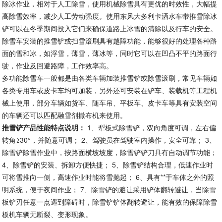
除冰作业，相对于人工除雪，使用机械除雪具有更优的时效性，大幅提
高除雪效率，减少人工劳动强度。使用东风大多利卡洒水车带推雪除冰
铲可以在冬季期间投入它们来确保道路上冰雪的清除以及行车的安全。
除雪车安装的推雪铲或扫雪滚刷具有越障功能，能够很好的处理各种路
面的雪和冰，如浮雪，薄雪，薄冰等，同时它可以在凹凸不平的路面行
驶，作业及回避路障，工作效率高。
多功能除雪车一般都是由各类车辆加装推雪铲或除雪滚刷，常见车辆如
各类专用车或皮卡车均可加装，另外还可安装在铲车、装载机等工程机
械上使用，部分车辆如货车、随车吊、平板车、皮卡车等具有安装空间
的车辆还可以匹配融雪剂撒布机来使用。
推雪铲产品性能特点说明：
1、犁板式除雪铲，双向角度可调，左右偏
转角≥30°，并随意可调； 2、驾驶员在驾驶室内操作，安全可靠； 3、
除雪铲除雪作业中，按路面横坡坡度，除雪铲铲刀具有自动调节功能；
4、除雪铲的安装、拆卸方便快捷； 5、除雪铲结构合理，低速作业时
可将雪推向一侧，高速作业时能将雪抛起； 6、具有**于车体之外的照
明系统，便于夜间作业； 7、除雪铲的避让采用铲体翻转避让，当除雪
板铲刃任意一点遇到障碍时，除雪铲铲体翻转避让，能有效的保障除雪
板机车辆无断裂、变形现象。