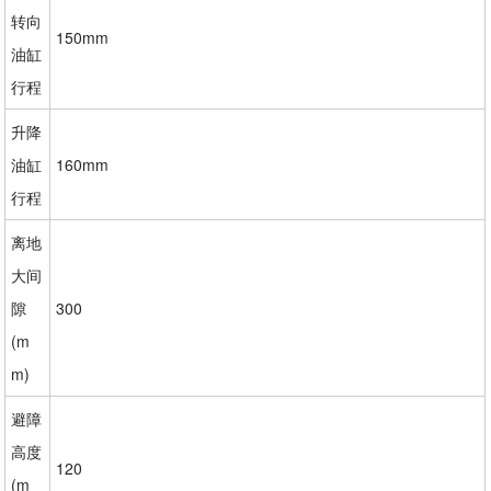
转向
150mm
油缸
行程
升降
油缸
160mm
行程
离地
大间
隙
300
(m
m)
避障
高度
120
(m