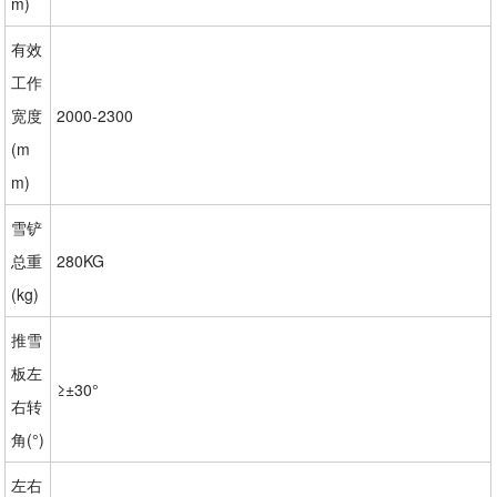
m)
有效
工作
宽度
2000-2300
(m
m)
雪铲
总重
280KG
(kg)
推雪
板左
≥±30°
右转
角(°)
左右