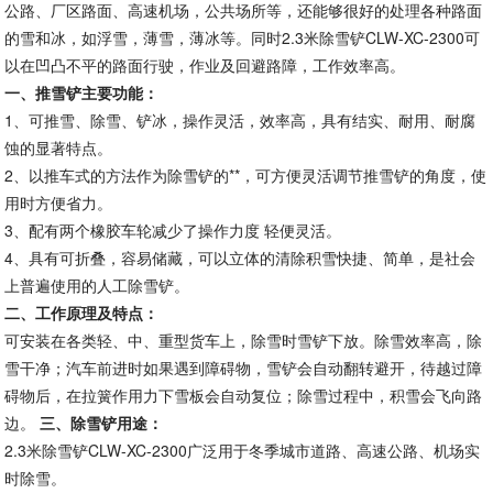
公路、厂区路面、高速机场，公共场所等，还能够很好的处理各种路面
的雪和冰，如浮雪，薄雪，薄冰等。同时2.3米除雪铲CLW-XC-2300可
以在凹凸不平的路面行驶，作业及回避路障，工作效率高。
一、推雪铲主要功能：
1、可推雪、除雪、铲冰，操作灵活，效率高，具有结实、耐用、耐腐
蚀的显著特点。
2、以推车式的方法作为除雪铲的**，可方便灵活调节推雪铲的角度，使
用时方便省力。
3、配有两个橡胶车轮减少了操作力度 轻便灵活。
4、具有可折叠，容易储藏，可以立体的清除积雪快捷、简单，是社会
上普遍使用的人工除雪铲。
二、工作原理及特点：
可安装在各类轻、中、重型货车上，除雪时雪铲下放。除雪效率高，除
雪干净；汽车前进时如果遇到障碍物，雪铲会自动翻转避开，待越过障
碍物后，在拉簧作用力下雪板会自动复位；除雪过程中，积雪会飞向路
边。
三、除雪铲用途：
2.3米除雪铲CLW-XC-2300广泛用于冬季城市道路、高速公路、机场实
时除雪。