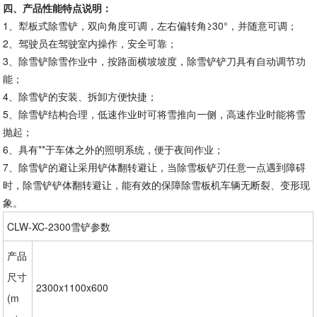
四、产品性能特点说明：
1、犁板式除雪铲，双向角度可调，左右偏转角≥30°，并随意可调；
2、驾驶员在驾驶室内操作，安全可靠；
3、除雪铲除雪作业中，按路面横坡坡度，除雪铲铲刀具有自动调节功
能；
4、除雪铲的安装、拆卸方便快捷；
5、除雪铲结构合理，低速作业时可将雪推向一侧，高速作业时能将雪
抛起；
6、具有**于车体之外的照明系统，便于夜间作业；
7、除雪铲的避让采用铲体翻转避让，当除雪板铲刃任意一点遇到障碍
时，除雪铲铲体翻转避让，能有效的保障除雪板机车辆无断裂、变形现
象。
CLW-XC-2300雪铲参数
产品
尺寸
2300x1100x600
(m