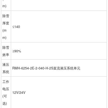
m)
除雪
厚度
≤140
(m
m)
除雪
≥90%
效率
液压
RMH-6254-2E-2-040-H-2S直流液压系统单元
系统
工作
电压
12V/24V
(可
选)