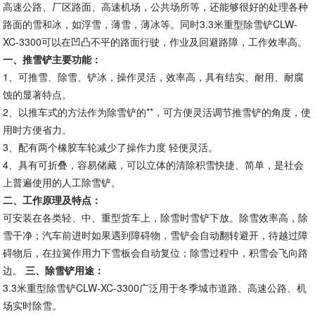
高速公路、厂区路面、高速机场，公共场所等，还能够很好的处理各种
路面的雪和冰，如浮雪，薄雪，薄冰等。同时3.3米重型除雪铲CLW-
XC-3300可以在凹凸不平的路面行驶，作业及回避路障，工作效率高。
一、推雪铲主要功能：
1、可推雪、除雪、铲冰，操作灵活，效率高，具有结实、耐用、耐腐
蚀的显著特点。
2、以推车式的方法作为除雪铲的**，可方便灵活调节推雪铲的角度，使
用时方便省力。
3、配有两个橡胶车轮减少了操作力度 轻便灵活。
4、具有可折叠，容易储藏，可以立体的清除积雪快捷、简单，是社会
上普遍使用的人工除雪铲。
二、工作原理及特点：
可安装在各类轻、中、重型货车上，除雪时雪铲下放。除雪效率高，除
雪干净；汽车前进时如果遇到障碍物，雪铲会自动翻转避开，待越过障
碍物后，在拉簧作用力下雪板会自动复位；除雪过程中，积雪会飞向路
边。
三、除雪铲用途：
3.3米重型除雪铲CLW-XC-3300广泛用于冬季城市道路、高速公路、机
场实时除雪。