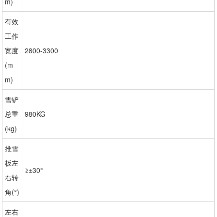
m)
有效
工作
宽度
2800-3300
(m
m)
雪铲
总重
980KG
(kg)
推雪
板左
≥±30°
右转
角(°)
左右