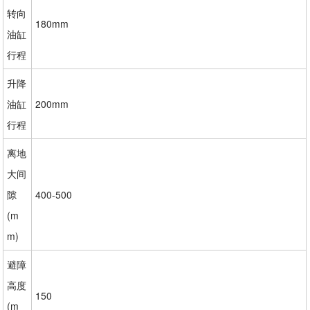
转向
180mm
油缸
行程
升降
油缸
200mm
行程
离地
大间
隙
400-500
(m
m)
避障
高度
150
(m