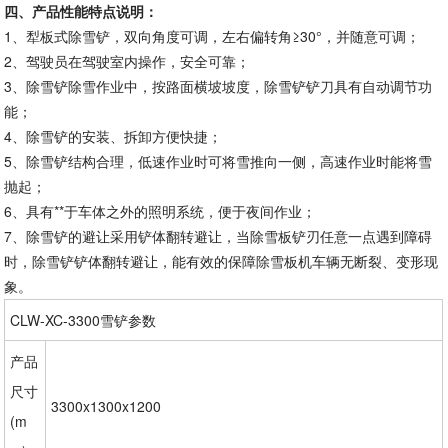
四、产品性能特点说明：
1、犁板式除雪铲，双向角度可调，左右偏转角≥30°，并随意可调；
2、驾驶员在驾驶室内操作，安全可靠；
3、除雪铲除雪作业中，按路面横坡坡度，除雪铲铲刀具有自动调节功
能；
4、除雪铲的安装、拆卸方便快捷；
5、除雪铲结构合理，低速作业时可将雪推向一侧，高速作业时能将雪
抛起；
6、具有**于车体之外的照明系统，便于夜间作业；
7、除雪铲的避让采用铲体翻转避让，当除雪板铲刃任意一点遇到障碍
时，除雪铲铲体翻转避让，能有效的保障除雪板机车辆无断裂、变形现
象。
CLW-XC-3300雪铲参数
产品
尺寸
3300x1300x1200
(m