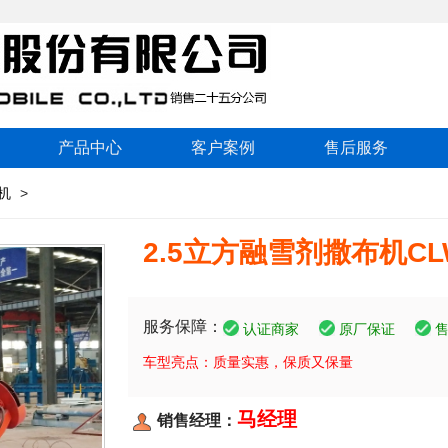
产品中心
客户案例
售后服务
机
>
2.5立方融雪剂撒布机CLW-
服务保障：
认证商家
原厂保证
车型亮点：质量实惠，保质又保量
马经理
销售经理：