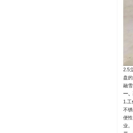
2.
盘的
融雪
一、
1.
不锈
便性
业。