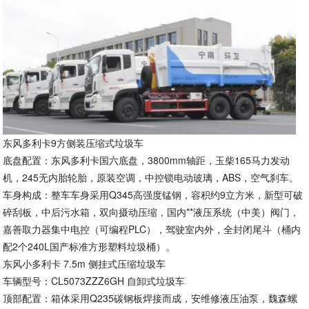
东风多利卡9方侧装压缩式垃圾车
底盘配置：东风多利卡国六底盘，3800mm轴距，玉柴165马力发动
机，245无内胎轮胎，原装空调，中控锁电动玻璃，ABS，空气刹车。
车身构成：整车车身采用Q345高强度锰钢，容积约9立方米，新型可破
碎刮板，中后污水箱，双向摄动压缩，国内**液压系统（中美）阀门，
嘉善取力器集中电控（可编程PLC），驾驶室内外，全封闭尾斗（桶内
配2个240L国产标准方形塑料垃圾桶）。
东风小多利卡 7.5m 侧挂式压缩垃圾车
车辆型号：CL5073ZZZ6GH 自卸式垃圾车
顶部配置：箱体采用Q235碳钢板焊接而成，安维修液压油泵，魏森螺