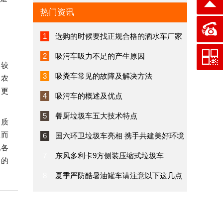
热门资讯
1
选购的时候要找正规合格的洒水车厂家
2
吸污车吸力不足的产生原因
比较
3
吸粪车常见的故障及解决方法
的农
染更
4
吸污车的概述及优点
。
5
餐厨垃圾车五大技术特点
的质
从而
6
国六环卫垃圾车亮相 携手共建美好环境
现各
7
东风多利卡9方侧装压缩式垃圾车
购的
8
夏季严防酷暑油罐车请注意以下这几点