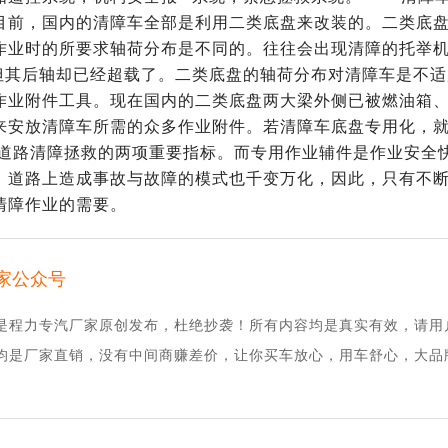
目前，国内的清障车全部是利用二类底盘来改装的。二类底
作业时的所要求轴荷分布是不同的。往往会出现清障的托举
但其后轴却已经超载了。二类底盘的轴荷分布对清障车是不适
作业附件工具。现在国内的二类底盘两大梁外侧已被燃油箱
来安放清障车所需的众多作业附件。若清障车底盘专用化，
道路清障拯救的两项重要指标。而专用作业辅件是作业安全
，道路上造成事故与故障的模式也千变万化，因此，只有不
清障作业的需要。
家公众号
是程力专汽厂家原创发布，杜绝抄袭！所有内容均是真实有效，请用
均是厂家直销，没有中间商赚差价，让你买车放心，用车舒心，大品