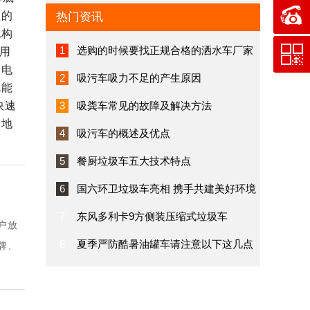
盘的
热门资讯
机构
1
选购的时候要找正规合格的洒水车厂家
用
、电
2
吸污车吸力不足的产生原因
就能
快速
3
吸粪车常见的故障及解决方法
断地
4
吸污车的概述及优点
5
餐厨垃圾车五大技术特点
6
国六环卫垃圾车亮相 携手共建美好环境
7
东风多利卡9方侧装压缩式垃圾车
户放
8
夏季严防酷暑油罐车请注意以下这几点
牌、