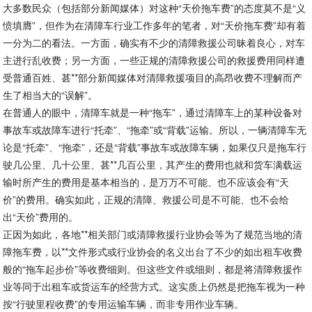
大多数民众（包括部分新闻媒体）对这种“天价拖车费”的态度莫不是“义
愤填膺”，但作为在清障车行业工作多年的笔者，对“天价拖车费”却有着
一分为二的看法。一方面，确实有不少的清障救援公司昧着良心，对车
主进行乱收费；另一方面，一些正规的清障救援公司的救援费用同样遭
受普通百姓、甚**部分新闻媒体对清障救援项目的高昂收费不理解而产
生了相当大的“误解”。
在普通人的眼中，清障车就是一种“拖车”，通过清障车上的某种设备对
事故车或故障车进行“托牵”、“拖牵”或“背载”运输。所以，一辆清障车无
论是“托牵”、“拖牵”，还是“背载”事故车或故障车辆，如果仅只是拖车行
驶几公里、几十公里、甚**几百公里，其产生的费用也就和货车满载运
输时所产生的费用是基本相当的，是万万不可能、也不应该会有“天
价”的费用。确实如此，正规的清障、救援公司是不可能、也不会给
出“天价”费用的。
正因为如此，各地**相关部门或清障救援行业协会等为了规范当地的清
障拖车费，以**文件形式或行业协会的名义出台了不少的如出租车收费
般的“拖车起步价”等收费细则。但这些文件或细则，都是将清障救援作
业等同于出租车或货运车的经营方式。这实质上仍然是把拖车视为一种
按“行驶里程收费”的专用运输车辆，而非专用作业车辆。