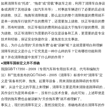
如果清障车在“托牵”、“拖牵”或“背载”事故车之前，利用了清障车自身设
备或调用了其他设备（如汽车吊等），对事故车辆进行了必要的且必须
的拯救、扶正、拖拽等清障救援，那么这次的整个清障救援的费用就不
是单一的拖车行驶所产生的费用了，还需要加上拯救、扶正等项目的费
用，而有时拯救、扶正等项目的费用则会远远大于拖车行驶的费用。因
为拯救、扶正等清障行为需要的不仅仅是设备和工具，更需要的是专业
技术和经验，保证安全快捷作业，避免发生次生事故。
那么，为什么合理的“天价拖车费”会被“误解”呢？这就需要明白和理解
清障车的定义是什么？它究竟是一种什么样的车？它有哪些功能和用
途？并在清障救援中发挥了什么样的作用？
●
清障车国标定义并不准确
我国GB/T17350－2009《专用汽车和专用挂车术语、代号和编制方
法》和**批准发布的QC/T6345－2005《清障车》标准中对“清障车”定
义是“装备有托举、拖曳、起重等设备，用来清除道路障碍的专用车
辆”。从这个定义的字面上来理解，清障车主要是用来清除道路障碍的，
其作业行为是简单或单一，没有什么技术含量。由此可知，上述即便是
合理的拖车费也会被误解为“天价拖车费”就不难理解了。
事实上，现行的清障车定义，显然没能完全、准确地表述出清障车的作