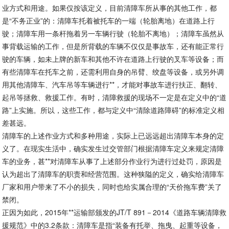
业方式和用途。如果仅按该定义，目前清障车所从事的其他工作，都
是“不务正业”的：清障车托着被托车的一端（轮胎离地）在道路上行
驶；清障车用一条杆拖着另一车辆行驶（轮胎不离地）；清障车虽然从
事背载运输的工作，但是所背载的车辆不仅仅是事故车，还有能正常行
驶的车辆，如未上牌的新车和其他不许在道路上行驶的叉车等设备；而
有些清障车在托车之前，还需利用自身的吊臂、绞盘等设备，或另外调
用其他清障车、汽车吊等车辆进行**，才能对事故车进行扶正、翻转、
起吊等拯救、救援工作。有时，清障救援的现场不一定是在定义中的“道
路”上实施。所以，这些工作，都与定义中“清除道路障碍”的标准定义相
差甚远。
清障车的上述作业方式和多种用途，实际上已远远超出清障车本身的定
义了。在现实生活中，确实发生过交管部门根据清障车定义来规定清障
车的业务，甚**对清障车从事了上述部分作业行为进行过处罚，原因是
认为超出了清障车的职责和经营范围。这种狭隘的定义，确实给清障车
厂家和用户带来了不小的损失，同时也给实属合理的“天价拖车费”关了
禁闭。
正因为如此，2015年**运输部颁发的JT/T 891－2014《道路车辆清障救
援规范》中的3.2条款：清障车是指“装备有托举、拖曳、起重等设备，