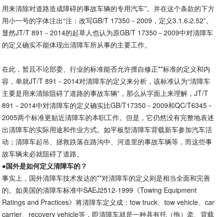
用来清除对道路造成障碍的事故车辆的专用汽车”。并在这个条款的下方
用小一号的字体注出“注：改写GB/T 17350－2009，定义3.1.6.2.52”。
显然JT/T 891－2014的起草人也认为原GB/T 17350－2009中对清障车
的定义确实不能体现出清障车所从事的主要工作。
在此，暂且不论部委、行业的标准能否允许擅自修正**标准的定义和内
容，单就JT/T 891－2014对清障车的定义来分析，该标准认为“清障车
主要是用来清除阻碍了道路的事故车辆”，那么从字面上来理解，JT/T
891－2014中对清障车的定义确实比GB/T17350－2009和QC/T6345－
2005两个标准更贴近清障车的本职工作。但是，它仍然没有完整地表述
出清障车的实际用途和作业方式。如平板型清障车背载新车参加汽车活
动；清障车起吊、拯救跌落在路沟中、河道里的事故车辆等，而这些事
故车辆未必就阻碍了道路。
●
国外是如何定义清障车的？
事实上，国外清障车技术发达的**对清障车的定义则是相当全面和完善
的。如美国的清障车标准中SAEJ2512-1999《Towing Equipment
Ratings and Practices》将清障车定义成：tow truck、tow vehicle、car
carrier、recovery vehicle等，即清障车就是一种具有托（拖）牵、背载