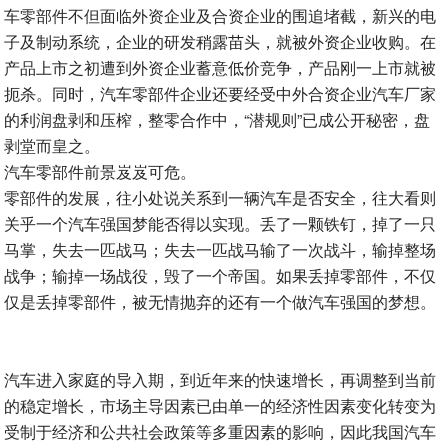
车零部件不但面临外资企业及合资企业的围追堵截，新兴的电
子及制动系统，企业的研发稍露苗头，就被外资企业收购。在
产品上市之初遭到外资企业蓄意低价竞争，产品刚一上市就被
扼杀。同时，汽车零部件企业还要经受中外合资企业汽车厂家
的利润盘剥和压榨，整零合作中，“潜规则”已成公开秘密，盘
剥堂而皇之。
汽车零部件前景岌岌可危。
零部件的发展，往小处说关系到一辆汽车是否安全，往大看则
关乎一个汽车强国梦能否得以实现。丢了一颗铁钉，掉了一只
马掌，失去一匹战马；失去一匹战马输了一次战斗，输掉整场
战争；输掉一场战役，毁了一个帝国。如果丢掉零部件，不仅
仅是丢掉零部件，被无情抛弃的还有一个做汽车强国的梦想。
汽车进入家庭的导入期，到近年来的快速增长，再调整到当前
的稳定增长，市场主导因素已由单一的经济性因素变化转变为
受制于经济和公共社会政策等多重因素的影响，因此我国汽车