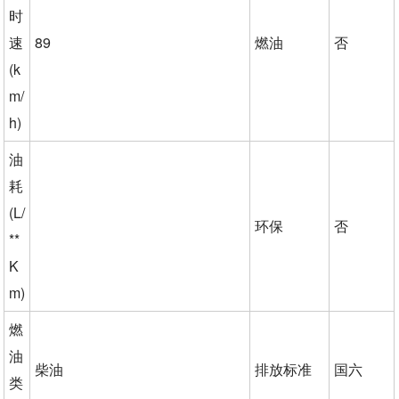
时
速
89
燃油
否
(k
m/
h)
油
耗
(L/
环保
否
**
K
m)
燃
油
柴油
排放标准
国六
类