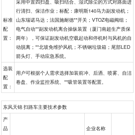
采用中置四扫盘、吸扫结合、湿式除尘的方式对路面进
行清扫、保洁作业；标配：康明斯140马力副发动机；
标准
山东瑞诺马达；法国施耐德**开关；VTOZ电磁阀组；
配
电气自动**副发动机离合操纵装置（厦门南超生产质保
置：
两年），可保证副发动机空载起动和停机时与风机的自
动脱离；**北玻免维护风机；不锈钢垃圾箱；尾部LED
箭头灯、手动应急系统。
选装
用户可根据个人需求选择加装前冲、后洒、喷雾、自洁
配
卷盘、作业监控系统、**吸管装置等配置。
置：
东风天锦 扫路车主要技术参数
产
品
企业名称