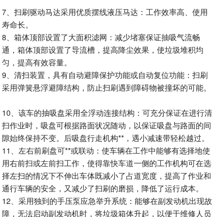
7、扫刷驱动马达采用优质摆线液压马达：工作效率高、使用
寿命长。
8、箱体顶部设置了大面积滤网：减少堵塞保证抽吸气流畅
通，箱体顶部设置了导流槽，提高降尘效果，使垃圾堆积均
匀，提高有效容量。
9、清扫装置，具有自动避障保护功能或自动复位功能：扫刷
采用弹簧悬浮避障结构，防止扫刷遇到障碍物被撞坏的可能。
10、该车的抽吸盘采用全浮动连接结构：可充分保证在进行清
扫作业时，吸盘可根据路面状况随动，以保证吸盘与路面的间
隙始终保持不变。后吸盘行走机构**，遇小减速带轻松越过。
11、左右前刷盘可**或联动：使车辆在工作中能够有选择地使
用右前扫或左前扫工作，使得靠快车道一侧的工作机构可在选
择左扫的情况下不伸出车体既减小了占道宽度，提高了作业和
通行车辆的安全，又减少了扫刷的磨损，降低了运行成本。
12、采用独到的手压泵应急举升系统：能够在副发动机出现故
障，无法启动副发动机时，将垃圾箱体升起，以便于维修人员