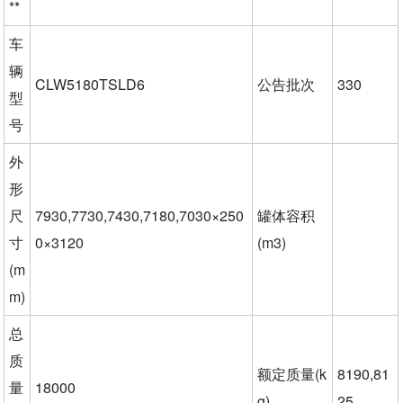
**
车
辆
CLW5180TSLD6
公告批次
330
型
号
外
形
尺
7930,7730,7430,7180,7030×250
罐体容积
寸
0×3120
(m3)
(m
m)
总
质
额定质量(k
8190,81
量
18000
g)
25