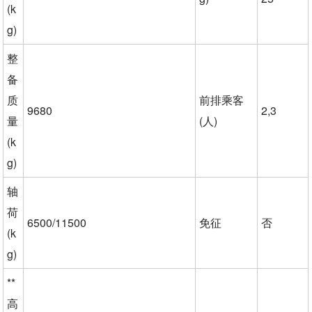
(k
g)
整
备
质
前排乘客
9680
2,3
量
(人)
(k
g)
轴
荷
6500/11500
免征
否
(k
g)
**
高