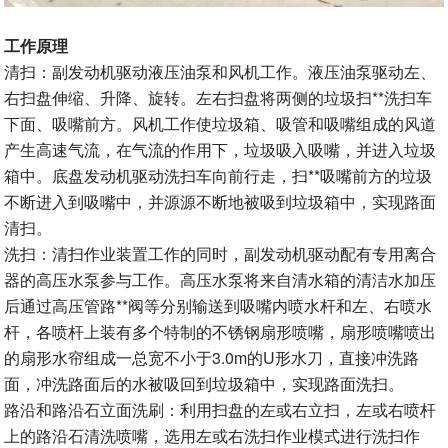
工作原理
清扫：副发动机驱动液压油泵和风机工作。液压油泵驱动左、
右扫盘伸缩、升降、旋转。左右扫盘将两侧的垃圾扫**洗扫车
下面、吸嘴前方。风机工作使垃圾箱、吸管和吸嘴组成的风道
产生高速气流，在气流的作用下，垃圾吸入吸嘴，并进入垃圾
箱中。底盘发动机驱动洗扫车向前行走，扫**吸嘴前方的垃圾
不断进入到吸嘴中，并源源不断地被吸到垃圾箱中，实现路面
清扫。
洗扫：清扫作业装置工作的同时，副发动机驱动配有专用离合
器的高压水泵参与工作。高压水泵将来自清水箱的清洁水加压
后通过高压管路**阀等分别输送到吸嘴内喷水杆和左、右喷水
杆，各喷杆上装有多个特制的不锈钢扇形喷嘴，扇形喷嘴喷出
的扇形水帘组成一总宽不小于3.0m的U形水刀，直接冲洗路
面，冲洗路面后的水被吸回到垃圾箱中，实现路面洗扫。
路沿和路沿石立面洗刷：利用扫盘的左或右立扫，左或右喷杆
上的路沿石清洗喷嘴，选用左或右洗扫作业模式进行洗扫作