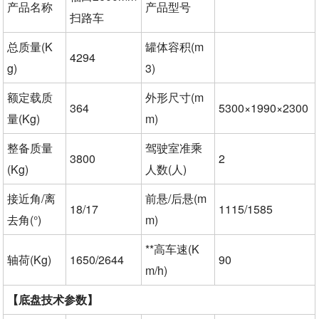
产品名称
产品型号
扫路车
总质量(K
罐体容积(m
4294
g)
3)
额定载质
外形尺寸(m
364
5300×1990×2300
量(Kg)
m)
整备质量
驾驶室准乘
3800
2
(Kg)
人数(人
)
接近角/离
前悬/后悬(m
18/17
1115/1585
去角(°)
m)
**高车速(K
轴荷(Kg)
1650/2644
90
m/h)
【底盘技术参数】