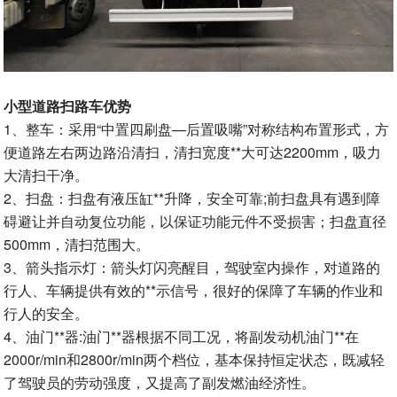
小型道路扫路车优势
1、整车：采用“中置四刷盘—后置吸嘴”对称结构布置形式，方
便道路左右两边路沿清扫，清扫宽度**大可达2200mm，吸力
大清扫干净。
2、扫盘：扫盘有液压缸**升降，安全可靠;前扫盘具有遇到障
碍避让并自动复位功能，以保证功能元件不受损害；扫盘直径
500mm，清扫范围大。
3、箭头指示灯：箭头灯闪亮醒目，驾驶室内操作，对道路的
行人、车辆提供有效的**示信号，很好的保障了车辆的作业和
行人的安全。
4、油门**器:油门**器根据不同工况，将副发动机油门**在
2000r/min和2800r/min两个档位，基本保持恒定状态，既减轻
了驾驶员的劳动强度，又提高了副发燃油经济性。