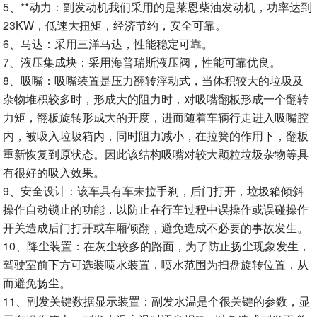
5、**动力：副发动机我们采用的是莱恩柴油发动机，功率达到
23KW，低速大扭矩，经济节约，安全可靠。
6、马达：采用三洋马达，性能稳定可靠。
7、液压集成块：采用海普瑞斯液压阀，性能可靠优良。
8、吸嘴：吸嘴装置是压力翻转浮动式，当体积较大的垃圾及
杂物堆积较多时，形成大的阻力时，对吸嘴翻板形成一个翻转
力矩，翻板旋转形成大的开度，进而随着车辆行走进入吸嘴腔
内，被吸入垃圾箱内，同时阻力减小，在拉簧的作用下，翻板
重新恢复到原状态。因此该结构吸嘴对较大颗粒垃圾杂物等具
有很好的吸入效果。
9、安全设计：该车具有车未拉手刹，后门打开，垃圾箱倾斜
操作自动锁止的功能，以防止在行车过程中误操作或误碰操作
开关造成后门打开或车厢倾翻，避免造成不必要的事故发生。
10、降尘装置：在灰尘较多的路面，为了防止扬尘现象发生，
驾驶室前下方可选装喷水装置，喷水范围为扫盘旋转位置，从
而避免扬尘。
11、副发关键数据显示装置：副发水温是个很关键的参数，显