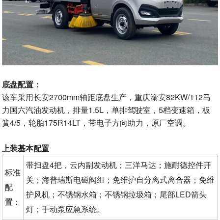
底盘配置：
该车采用长安2700mm轴距底盘生产，重庆渝安82KW/112马
力国六汽油发动机，排量1.5L，单排驾驶室，5档变速箱，板
簧4/5，轮胎175R14LT，带电子方向助力，原厂空调。
上装基本配置
带扫盘4把，云内副发动机；三洋马达；施耐德控件开
标准
关；海普瑞斯电磁阀组；免维护自分离式离合器；免维
配
护风机；不锈钢水箱；不锈钢垃圾箱；尾部LED箭头
置：
灯；手动泵应急系统。