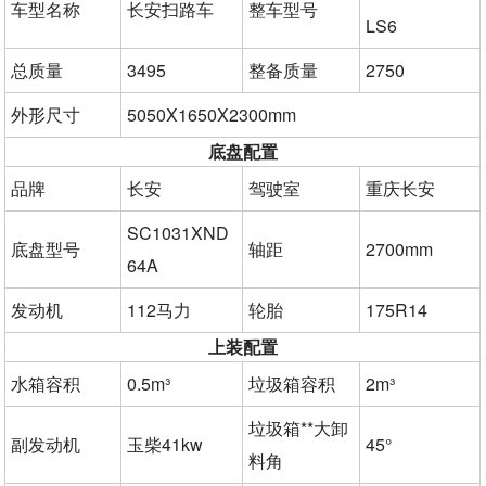
车型名称
长安扫路车
整车型号
LS6
总质量
3495
整备质量
2750
外形尺寸
5050X1650X2300mm
底盘配置
品牌
长安
驾驶室
重庆长安
SC1031XND
底盘型号
轴距
2700mm
64A
发动机
112马力
轮胎
175R14
上装配置
水箱容积
0.5m³
垃圾箱容积
2m³
垃圾箱**大卸
副发动机
玉柴41kw
45°
料角