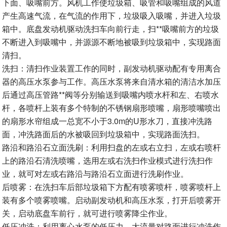
下面、吸嘴前方。风机工作使垃圾箱、吸管和吸嘴组成的风道
产生高速气流，在气流的作用下，垃圾吸入吸嘴，并进入垃圾
箱中。底盘发动机驱动洗扫车向前行走，扫**吸嘴前方的垃圾
不断进入到吸嘴中，并源源不断地被吸到垃圾箱中，实现路面
清扫。
洗扫：清扫作业装置工作的同时，副发动机驱动配有专用离合
器的高压水泵参与工作。高压水泵将来自清水箱的清洁水加压
后通过高压管路**阀等分别输送到吸嘴内喷水杆和左、右喷水
杆，各喷杆上装有多个特制的不锈钢扇形喷嘴，扇形喷嘴喷出
的扇形水帘组成一总宽不小于3.0m的U形水刀，直接冲洗路
面，冲洗路面后的水被吸回到垃圾箱中，实现路面洗扫。
路沿和路沿石立面洗刷：利用扫盘的左或右立扫，左或右喷杆
上的路沿石清洗喷嘴，选用左或右洗扫作业模式进行洗扫作
业，就可对左或右路沿与路沿石立面进行洗刷作业。
后喷雾：在洗扫车后部垃圾箱下方配有喷雾喷杆，喷雾喷杆上
装有多个喷雾喷嘴。启动副发动机和高压水泵，打开后喷雾开
关，启动底盘车前行，就可进行喷雾降尘作业。
低压冲洗：利用离心水泵的低压力、大流量对路面进行冲洗作