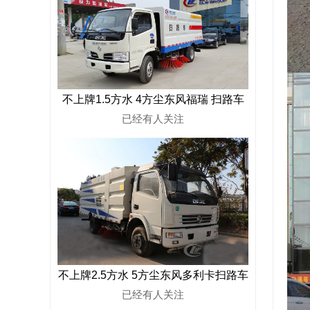
不上牌1.5方水 4方尘东风福瑞 扫路车
已经有
人关注
不上牌2.5方水 5方尘东风多利卡扫路车
已经有
人关注