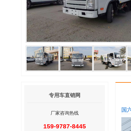
专用车直销网
国六
厂家咨询热线
159-9787-8445