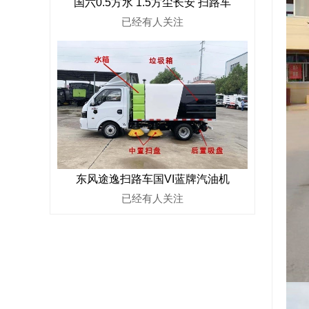
国六0.5方水 1.5方尘长安 扫路车
已经有
人关注
东风途逸扫路车国VI蓝牌汽油机
已经有
人关注