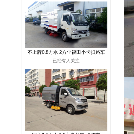
不上牌0.8方水 2方尘福田小卡扫路车
已经有
人关注