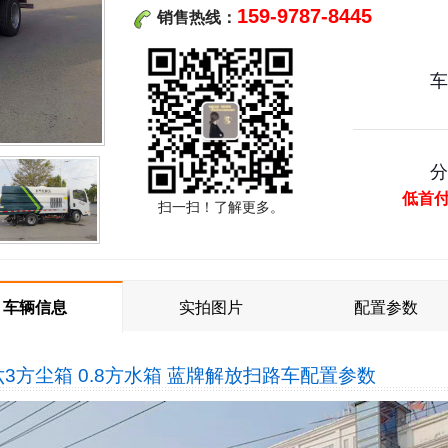
159-9787-8445
销售热线：
低首
扫一扫！了解更多。
车辆信息
实拍图片
配置参数
3方尘箱 0.8方水箱 蓝牌解放扫路车
配置参数