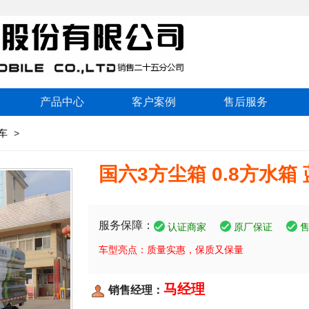
产品中心
客户案例
售后服务
车
>
国六3方尘箱 0.8方水箱
服务保障：
认证商家
原厂保证
车型亮点：质量实惠，保质又保量
马经理
销售经理：