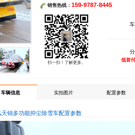
159-9787-8445
销售热线：
低首
扫一扫！了解更多。
车辆信息
实拍图片
配置参数
风天锦多功能抑尘除雪车
配置参数