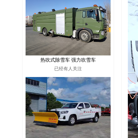
热吹式除雪车 强力吹雪车
已经有
人关注