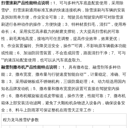
扫雪滚刷产品性能特点说明：
1、可与多种汽车底盘配套使用，采用除
雪铲、扫雪滚刷通用标准互换的快速连接机构，除雪滚刷与车辆的安装
及拆卸简单方便，作业安全可靠；2、驾驶员在驾驶室内即可对除雪滚
刷进行各种动作的操作，方便快捷；3、特种材质扫毛，清扫**，使用寿
命长；4、采用实芯高承载力的耐磨支撑轮，大大提高扫雪机的可靠
性，刷毛离地高度，接地均可任意调整，提高作业效率，效果更优；
5、作业装置偏转、升降灵活安全，操作**可调，不影响原车辆载体功能
或性能；6、加油防回雪装置，不会造成回雪，路面清扫干净；7、可与
**的液压站配套使用，也可以从汽车底盘取力。
融雪剂撒布机产品性能特点说明：
1、具有撒布盐、融雪剂等多种功
能；2、撒布宽度、撒布量与行驶速度智能自动**，计量稳定、准确、可
靠；3、采用碳钢板或不锈钢机构，三级防腐处理；4、动力组选用国内
知名品牌发动机；5、撒布量和撒布宽度的设置可直接在驾驶室内操
作；6、撒布机螺旋输送或皮带输送，操作方便，性能可靠；7、撒布机
箱体上部安装活动滤网，避免了大颗粒机杂物进入设备内，确保设备安
全；8、料斗上防雨罩可保证整机在雨雪天正常工作；
程力龙马推雪铲参数