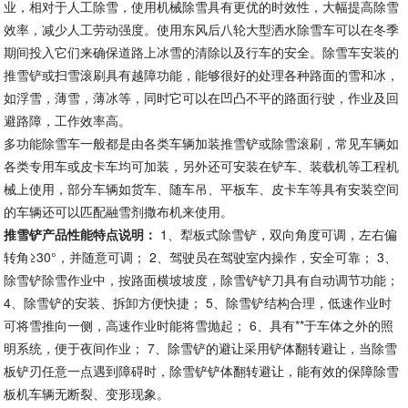
业，相对于人工除雪，使用机械除雪具有更优的时效性，大幅提高除雪
效率，减少人工劳动强度。使用东风后八轮大型洒水除雪车可以在冬季
期间投入它们来确保道路上冰雪的清除以及行车的安全。除雪车安装的
推雪铲或扫雪滚刷具有越障功能，能够很好的处理各种路面的雪和冰，
如浮雪，薄雪，薄冰等，同时它可以在凹凸不平的路面行驶，作业及回
避路障，工作效率高。
多功能除雪车一般都是由各类车辆加装推雪铲或除雪滚刷，常见车辆如
各类专用车或皮卡车均可加装，另外还可安装在铲车、装载机等工程机
械上使用，部分车辆如货车、随车吊、平板车、皮卡车等具有安装空间
的车辆还可以匹配融雪剂撒布机来使用。
推雪铲产品性能特点说明：
1、犁板式除雪铲，双向角度可调，左右偏
转角≥30°，并随意可调； 2、驾驶员在驾驶室内操作，安全可靠； 3、
除雪铲除雪作业中，按路面横坡坡度，除雪铲铲刀具有自动调节功能；
4、除雪铲的安装、拆卸方便快捷； 5、除雪铲结构合理，低速作业时
可将雪推向一侧，高速作业时能将雪抛起； 6、具有**于车体之外的照
明系统，便于夜间作业； 7、除雪铲的避让采用铲体翻转避让，当除雪
板铲刃任意一点遇到障碍时，除雪铲铲体翻转避让，能有效的保障除雪
板机车辆无断裂、变形现象。