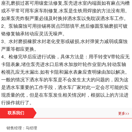
座孔磨损过甚可用镶套法修复,泵壳进水室内端面如有麻点沟槽
或不平常可用车床车削修复.水泵是生铁用焊接的方法没有用。
如果泵壳炸裂严重必须及时换掉洒水泵以免耽误洒水车工作。
2、泵轴腐蚀可用挂锡将斑点凹部填平,然后修圆泵轴磨损可镀
铬修复轴承转动应灵活无噪声。
3、水封磨损橡胶水封老化变形或破损,水封弹簧力减弱或腐蚀
严重等都应更换。
4、检修完毕后应进行试验，具体方法是：用手转变V带轮应无
卡阻表象,堵住泵壳进水口后将水加放叶轮作业室内,转动泵轴
检视孔应无水漏出.如有卡阻和漏水表象应查明缘由加以解决。
一般的情况下洒水车的车泵是不会发生太大的问题的，因为这
是洒水车重要的工作手段，洒水车厂家对此一定会尽可能的实
现质量的优，但是在车泵发生相关情况时，根据以上的方法进
行操作就行了。
更多>>
联系我们
销售经理：马经理