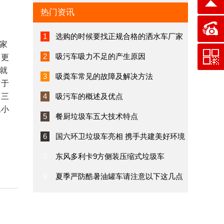
热门资讯
1
选购的时候要找正规合格的洒水车厂家
家
2
吸污车吸力不足的产生原因
的更
就
3
吸粪车常见的故障及解决方法
对于
第三
4
吸污车的概述及优点
现小
5
餐厨垃圾车五大技术特点
6
国六环卫垃圾车亮相 携手共建美好环境
7
东风多利卡9方侧装压缩式垃圾车
保
8
夏季严防酷暑油罐车请注意以下这几点