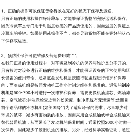
1、正确的操作可以保证货物得以在完好的状态下保存及运送。
只有正确的使用和操作好冷藏车，才能够保证货物的完好运送和保存。
因为冷藏车是专门用于对温度敏感的产品所使用的，因而温度的保证是
冷藏车的关键。如果使用或操作不当，都会导致货物不能在完好的状态
下保存或运送。
2、预防性保养可使维修及营运费用减****。
在我们正常的使用过程中，对车辆及制冷机的保养与维护是分不开的。
只有按时对设备进行正确的维护和保养，才能保证设备的正常使用和延
长设备的使用寿命。通常底盘发动机是按照行驶里程进行维护和保养
的，而冷冻机组是按照发动机工作小时制定维护和保养的。通常的
制冷
机组
是500~700小时进行一次维护和保养，需要更换机油滤芯、燃油滤
芯、空气滤芯;并注意检查皮带的松紧度、制冷系统有无泄漏等;然而目
前个别品牌的冷冻机组(如美国冷**)为了适应环保的需求，尽量减少对
环境的破坏，减少有害物质的排放，因而采用合成机油或半合成机油来
替代普通机油，从而延长了发动机的保养时间，通常按照2000小时做一
次保养。因此减少了废旧机油的排放。另外，经过科学实验证明，通过