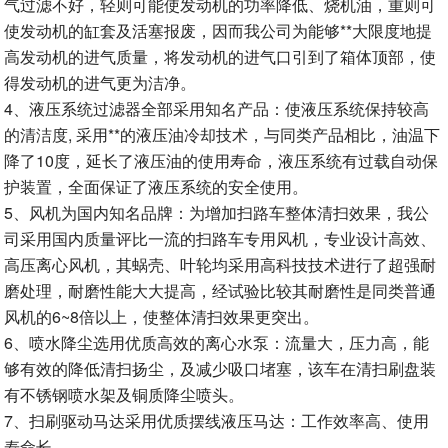
气过滤不好，轻则可能使发动机的功率降低、烧机油，重则可
使发动机的缸套及活塞报废，因而我公司为能够**大限度地提
高发动机的进气质量，将发动机的进气口引到了箱体顶部，使
得发动机的进气更为洁净。
4、液压系统过滤器全部采用知名产品：使液压系统保持较高
的清洁度, 采用**的液压油冷却技术，与同类产品相比，油温下
降了10度，延长了液压油的使用寿命，液压系统有过载自动保
护装置，全面保证了液压系统的安全使用。
5、风机为国内知名品牌：为增加扫路车整体清扫效果，我公
司采用国内质量评比一流的扫路车专用风机，专业设计高效、
高压离心风机，其蜗壳、叶轮均采用高科技技术进行了超强耐
磨处理，耐磨性能大大提高，经试验比较其耐磨性是同类普通
风机的6~8倍以上，使整体清扫效果更突出。
6、喷水降尘选用优质高效的离心水泵：流量大，压力高，能
够有效的降低清扫扬尘，及减少吸口堵塞，该车在清扫刷盘装
有不锈钢喷水架及铜质降尘喷头。
7、扫刷驱动马达采用优质摆线液压马达：工作效率高、使用
寿命长。