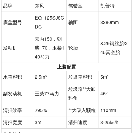
品牌
东风
驾驶室
凯普特
EQ1125SJ8C
底盘型号
轴距
3380mm
DC
云内150，朝
8.25钢丝胎/2
发动机
柴170，玉柴1
轮胎
45真空胎
40马力
上装配置
水箱容积
2.5m³
垃圾箱容积
5m³
垃圾箱**大卸
副发动机
玉柴77马力
45°
料角
清扫效率
≥95%
**大吸入颗粒
110mm
清扫宽度
3m
清扫速度
3-25㎞/h