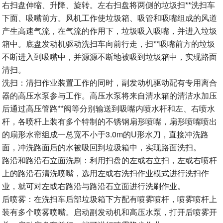
右扫盘伸缩、升降、旋转。左右扫盘将两侧的垃圾扫**洗扫车
下面、吸嘴前方。风机工作使垃圾箱、吸管和吸嘴组成的风道
产生高速气流，在气流的作用下，垃圾吸入吸嘴，并进入垃圾
箱中。底盘发动机驱动洗扫车向前行走，扫**吸嘴前方的垃圾
不断进入到吸嘴中，并源源不断地被吸到垃圾箱中，实现路面
清扫。
洗扫：清扫作业装置工作的同时，副发动机驱动配有专用离合
器的高压水泵参与工作。高压水泵将来自清水箱的清洁水加压
后通过高压管路**阀等分别输送到吸嘴内喷水杆和左、右喷水
杆，各喷杆上装有多个特制的不锈钢扇形喷嘴，扇形喷嘴喷出
的扇形水帘组成一总宽不小于3.0m的U形水刀，直接冲洗路
面，冲洗路面后的水被吸回到垃圾箱中，实现路面洗扫。
路沿和路沿石立面洗刷：利用扫盘的左或右立扫，左或右喷杆
上的路沿石清洗喷嘴，选用左或右洗扫作业模式进行洗扫作
业，就可对左或右路沿与路沿石立面进行洗刷作业。
后喷雾：在洗扫车后部垃圾箱下方配有喷雾喷杆，喷雾喷杆上
装有多个喷雾喷嘴。启动副发动机和高压水泵，打开后喷雾开