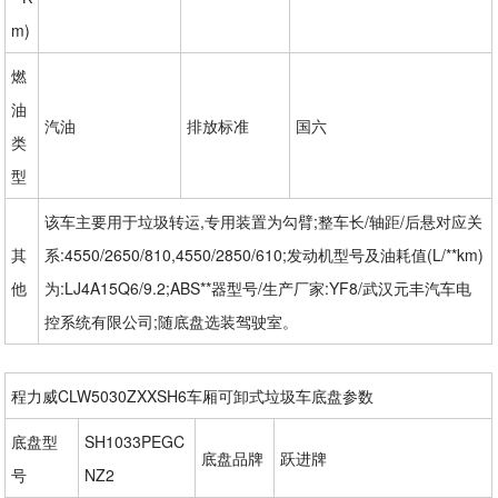
m)
燃
油
汽油
排放标准
国六
类
型
该车主要用于垃圾转运,专用装置为勾臂;整车长/轴距/后悬对应关
其
系:4550/2650/810,4550/2850/610;发动机型号及油耗值(L/**km)
他
为:LJ4A15Q6/9.2;ABS**器型号/生产厂家:YF8/武汉元丰汽车电
控系统有限公司;随底盘选装驾驶室。
程力威CLW5030ZXXSH6车厢可卸式垃圾车底盘参数
底盘型
SH1033PEGC
底盘品牌
跃进牌
号
NZ2