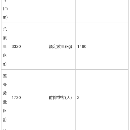
(m
m)
总
质
量
3320
额定质量(kg)
1460
(k
g)
整
备
质
1730
前排乘客(人)
2
量
(k
g)