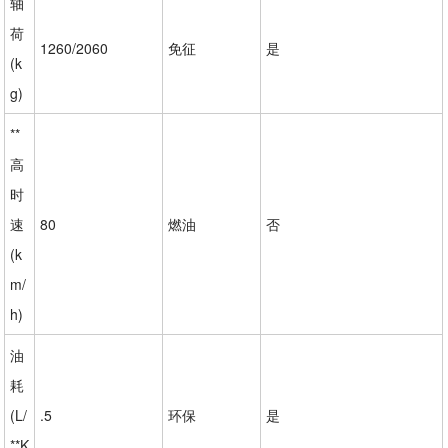
轴
荷
1260/2060
免征
是
(k
g)
**
高
时
速
80
燃油
否
(k
m/
h)
油
耗
(L/
.5
环保
是
**K