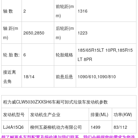
前轮距(m
轴 数
2
1316
m)
轴 距(m
后轮距(m
2650,2850
1223
m)
m)
185/65R15LT 10PR,185R15
轮 胎 数:
6
轮胎规格
LT 8PR
接近离
18/14
前悬后悬
1090/610,1090/810
去角
程力威CLW5030ZXXSH6车厢可卸式垃圾车发动机参数
发动机型号
发动机生产企业
排量(ML)
功率(KW)
LJ4A15Q6
柳州五菱柳机动力有限公司
1499
83/112
想了解更多车型配置及报价请与我们联系，我们会根据您的需求为您选