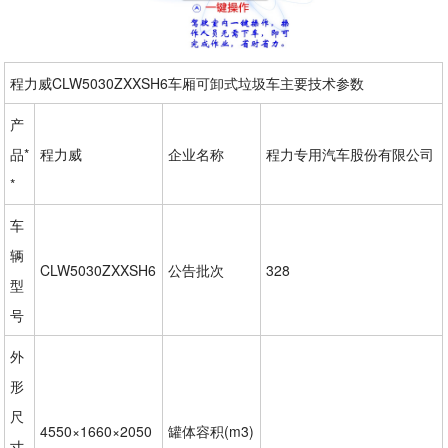
程力威CLW5030ZXXSH6车厢可卸式垃圾车主要技术参数
产
品*
程力威
企业名称
程力专用汽车股份有限公司
*
车
辆
CLW5030ZXXSH6
公告批次
328
型
号
外
形
尺
4550×1660×2050
罐体容积(m3)
寸