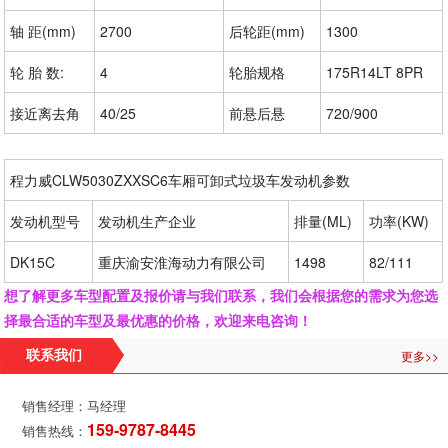
轴 距(mm)
2700
后轮距(mm)
1300
轮 胎 数:
4
轮胎规格
175R14LT 8PR
接近离去角
40/25
前悬后悬
720/900
程力威CLW5030ZXXSC6车厢可卸式垃圾车发动机参数
发动机型号
发动机生产企业
排量(ML)
功率(KW)
DK15C
重庆渝安淮海动力有限公司
1498
82/111
想了解更多车型配置及报价请与我们联系，我们会根据您的需求为您选
择最合适的车型及最优惠的价格，欢迎来电咨询！
更多>>
联系我们
销售经理：马经理
159-9787-8445
销售热线：