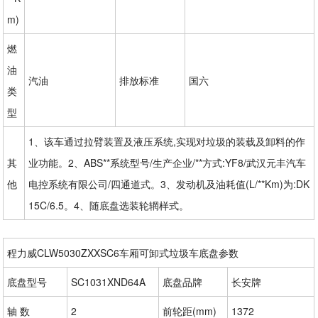
m)
燃
油
汽油
排放标准
国六
类
型
1、该车通过拉臂装置及液压系统,实现对垃圾的装载及卸料的作
其
业功能。2、ABS**系统型号/生产企业/**方式:YF8/武汉元丰汽车
他
电控系统有限公司/四通道式。3、发动机及油耗值(L/**Km)为:DK
15C/6.5。4、随底盘选装轮辋样式。
程力威CLW5030ZXXSC6车厢可卸式垃圾车底盘参数
底盘型号
SC1031XND64A
底盘品牌
长安牌
轴 数
2
前轮距(mm)
1372