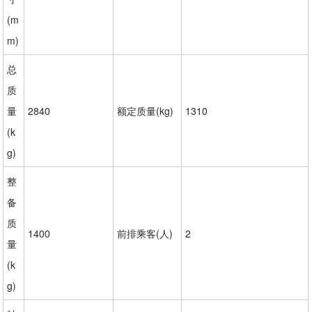
(m
m)
总
质
量
2840
额定质量(kg)
1310
(k
g)
整
备
质
1400
前排乘客(人)
2
量
(k
g)