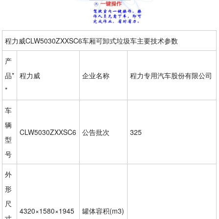
程力威CLW5030ZXXSC6车厢可卸式垃圾车主要技术参数
产
品*
程力威
企业名称
程力专用汽车股份有限公司
*
车
辆
CLW5030ZXXSC6
公告批次
325
型
号
外
形
尺
4320×1580×1945
罐体容积(m3)
寸