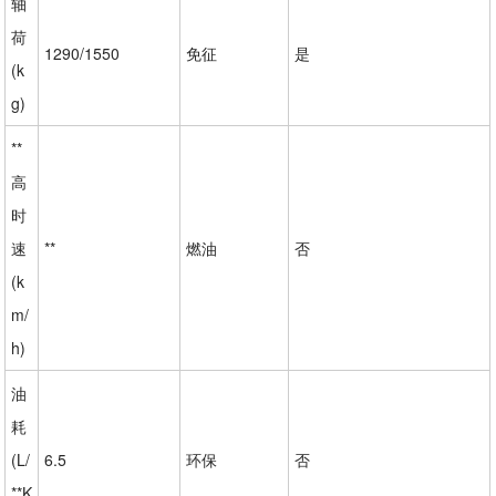
轴
荷
1290/1550
免征
是
(k
g)
**
高
时
速
**
燃油
否
(k
m/
h)
油
耗
(L/
6.5
环保
否
**K