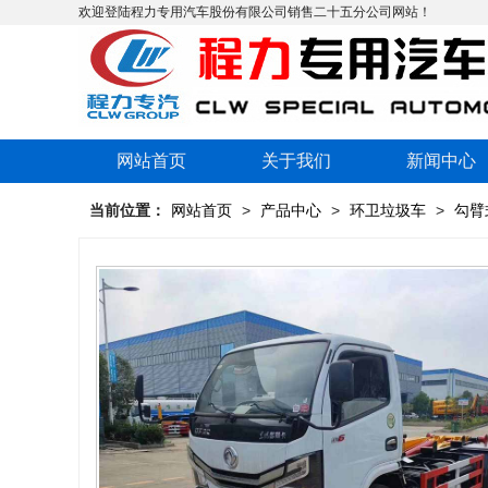
欢迎登陆程力专用汽车股份有限公司销售二十五分公司网站！
网站首页
关于我们
新闻中心
当前位置：
网站首页
>
产品中心
>
环卫垃圾车
>
勾臂