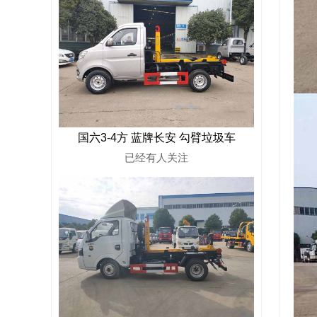
国六3-4方 蓝牌长安 勾臂垃圾车
已经有
人关注