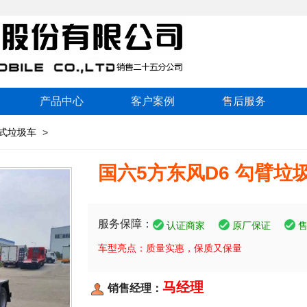
产品中心
客户案例
售后服务
式垃圾车
>
国六5方东风D6 勾臂垃
服务保障：
认证商家
原厂保证
车型亮点：质量实惠，保质又保量
马经理
销售经理：