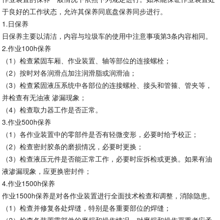
于良好的工作状态，允许其保养同底盘保养同步进行。
1.日保养
日保养主要以清洁，内容与垃圾车的使用中注意事项第
3条内容相同。
2.作业
100h保养
（
1）检查紧固车厢、作业装置、轴等部位的连接螺栓；
（
2）按时对各润滑点加注润滑脂或润滑油；
（
3）检查紧固液压系统中各部位的连接螺栓、接头和管箍、管夹等，
并检查有无油液 渗漏现象；
（
4）检查取力器工作是否正常。
3.作业
500h保养
（
1）各作业装置中的零部件是否有轻微变形，必要时给予校正；
（
2）检查密封胶条的磨损情况，必要时更换；
（
3）检查液压元件是否能正常工作，必要时应拆检或更换。如果有油
液渗漏现象，应更换密封件；
4.作业
1500h保养
作业
1500h保养是对各作业装置进行全面技术检查和调整，消除隐患。
（
1）检查并修复各处焊缝，特别是各重要部位的焊缝；
（
2）检查各装置零部件的磨损和操作情况，对磨损和操作严重者应予