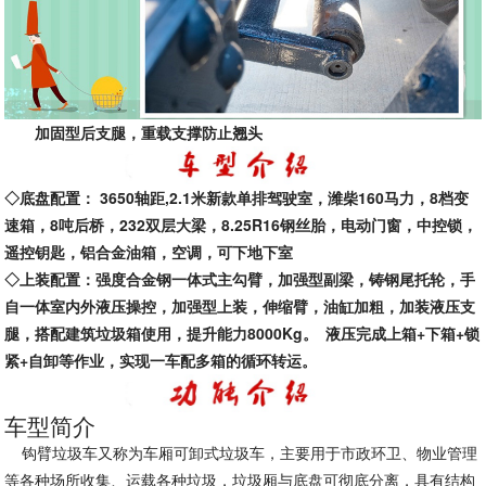
加固型后支腿，重载支撑防止翘头
◇底盘配置：
3650轴距,2.1米新款单排驾驶室，潍柴160马力，8档变
速箱，8吨后桥，232双层大梁，8.25R16钢丝胎，电动门窗，中控锁，
遥控钥匙，铝合金油箱，空调，可下地下室
◇上装配置：
强度合金钢一体式主勾臂，加强型副梁，铸钢尾托轮，手
自一体室内外液压操控，加强型上装，伸缩臂，油缸加粗，加装液压支
腿，搭配建筑垃圾箱使用，提升能力
8000Kg。 液压完成上箱+下箱+锁
紧+自卸等作业，实现一车配多箱的循环转运。
车型简介
钩臂垃圾车又称为车厢可卸式垃圾车，主要用于市政环卫、物业管理
等各种场所收集、运载各种垃圾，垃圾厢与底盘可彻底分离，具有结构