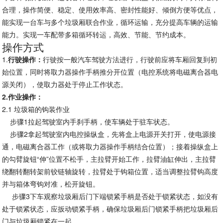
合理，操作简便、稳定、使用效率高、密封性能好、倾倒方便等优点，
能实现一台车与多个垃圾厢联合作业，循环运输，充分提高车辆的运输
能力。实现一车配带多箱循环转运，高效、节能、节约成本。
操作方式
1.
行驶操作：
行驶按一般汽车驾驶方法进行，行驶前应将车厢回复到初
始位置，同时将取力器操作手柄推分开位置（电控系统将电磁离合器电
源关闭），使取力器处于停止工作状态。
2.
作业操作：
2.1 垃圾箱的钩装作业
步骤
1拉起驾驶室内手刹手柄，使车辆处于驻车状态。
步骤
2拿起驾驶室内电控操纵盒，先将盒上电源开关打开，使电源接
通，电磁离合器工作（或将取力器操作手柄结合位置）；接着操纵盒上
的勾臂旋钮“伸”位置不松手，主拉臂开始工作，拉臂油缸伸出，主拉臂
绕翻转翻转架前铰链轴旋转，拉臂处于钩箱位置，适当调整拉臂钩高度
并与箱体弯钩对准，松开旋钮。
步骤
3下车观察垃圾厢后门下端锁紧手柄是否处于锁紧状态，如没有
处于锁紧状态，应扳动锁紧手柄，确保垃圾厢后门锁紧手柄把垃圾厢后
门与垃圾厢锁紧在一起。