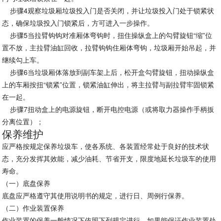
步骤
4观察垃圾厢垃圾投入门是否关闭，并让垃圾投入门处于锁紧状
态，确保垃圾投入门锁紧后，方可进入一步操作。
步骤
5当拉臂钩钩对准厢体弯钩时，扭住操纵盒上的勾臂旋钮“缩”位
置不放，主拉臂油缸回收，拉臂钩钩住厢体弯钩，垃圾厢开始吊起，并
继续勾上车。
步骤
6当垃圾厢体落放到副车架上后，松开盒勾臂旋钮，扭动操纵盒
上的车厢按扭“锁紧”位置，锁紧油缸伸出，将主拉臂与副拉臂牢固锁紧
在一起。
步骤
7扭动盒上的电源旋钮，断开电控电源（或将取力器操作手柄扳
分离位置）；
保养维护
应严格按规定保养垃圾车，使各系统、各装置经常处于良好的技术状
态，充分发挥其效能，减少油耗、节省开支，限度地延长垃圾车的使用
寿命。
（一）底盘保养
底盘应严格遵守其使用说明书的规定，进行日、周例行保养。
（二）作业装置保养
作业装置的保养一般情况下依照下列规定进行。如果能保证作业装置处