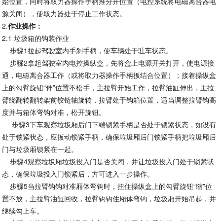
始位置，同时将取力器操作手柄推分开位置（电控系统将电磁离合器电
源关闭），使取力器处于停止工作状态。
2.
作业操作：
2.1 垃圾箱的钩装作业
步骤1拉起驾驶室内手刹手柄，使车辆处于驻车状态。
步骤2拿起驾驶室内电控操纵盒，先将盒上电源开关打开，使电源接
通，电磁离合器工作（或将取力器操作手柄扳结合位置）；接着操纵盒
上的勾臂旋钮“伸”位置不松手，主拉臂开始工作，拉臂油缸伸出，主拉
臂绕翻转翻转架前铰链轴旋转，拉臂处于钩箱位置，适当调整拉臂钩高
度并与箱体弯钩对准，松开旋钮。
步骤3下车观察垃圾厢后门下端锁紧手柄是否处于锁紧状态，如没有
处于锁紧状态，应扳动锁紧手柄，确保垃圾厢后门锁紧手柄把垃圾厢后
门与垃圾厢锁紧在一起。
步骤4观察垃圾厢垃圾投入门是否关闭，并让垃圾投入门处于锁紧状
态，确保垃圾投入门锁紧后，方可进入一步操作。
步骤5当拉臂钩钩对准厢体弯钩时，扭住操纵盒上的勾臂旋钮“缩”位
置不放，主拉臂油缸回收，拉臂钩钩住厢体弯钩，垃圾厢开始吊起，并
继续勾上车。