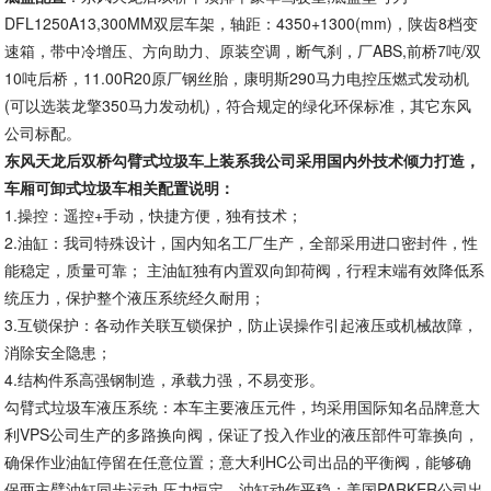
DFL1250A13,300MM双层车架，轴距：4350+1300(mm)，陕齿8档变
速箱，带中冷增压、方向助力、原装空调，断气刹，厂ABS,前桥7吨/双
10吨后桥，11.00R20原厂钢丝胎，康明斯290马力电控压燃式发动机
(可以选装龙擎350马力发动机)，符合规定的绿化环保标准，其它东风
公司标配。
东风
天龙后双桥勾臂式垃圾车上装系我公司采用国内外技术倾力打造，
车厢可卸式垃圾车相关配置说明：
1.操控：遥控+手动，快捷方便，独有技术；
2.油缸：我司特殊设计，国内知名工厂生产，全部采用进口密封件，性
能稳定，质量可靠； 主油缸独有内置双向卸荷阀，行程末端有效降低系
统压力，保护整个液压系统经久耐用；
3.互锁保护：各动作关联互锁保护，防止误操作引起液压或机械故障，
消除安全隐患；
4.结构件系高强钢制造，承载力强，不易变形。
勾臂式垃圾车液压系统：本车主要液压元件，均采用国际知名品牌意大
利VPS公司生产的多路换向阀，保证了投入作业的液压部件可靠换向，
确保作业油缸停留在任意位置；意大利HC公司出品的平衡阀，能够确
保两主臂油缸同步运动,压力恒定，油缸动作平稳；美国PARKER公司出