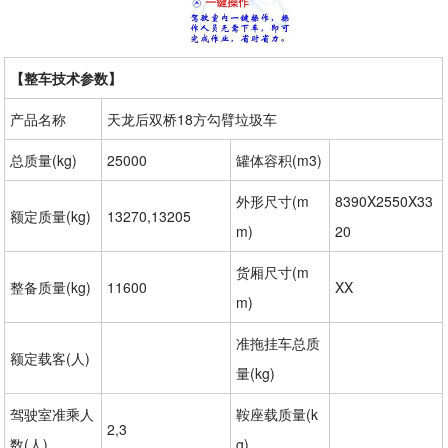
【整车技术参数】
产品名称
天龙后双桥18方勾臂垃圾车
总质量(kg)
25000
罐体容积(m3)
外形尺寸(m
8390X2550X33
额定质量(kg)
13270,13205
m)
20
货厢尺寸(m
整备质量(kg)
11600
XX
m)
准拖挂车总质
额定载客(人)
量(kg)
驾驶室准乘人
鞍座载质量(k
2,3
数(人)
g)