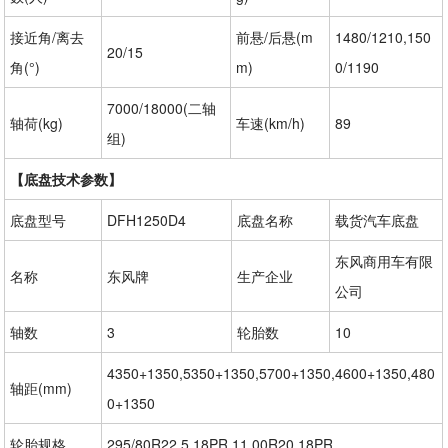
接近角/离去
前悬/后悬(m
1480/1210,150
20/15
角(°)
m)
0/1190
7000/18000(二轴
轴荷(kg)
车速(km/h)
89
组)
【底盘技术参数】
底盘型号
DFH1250D4
底盘名称
载货汽车底盘
东风商用车有限
名称
东风牌
生产企业
公司
轴数
3
轮胎数
10
4350+1350,5350+1350,5700+1350,4600+1350,480
轴距(mm)
0+1350
轮胎规格
295/80R22.5 18PR,11.00R20 18PR