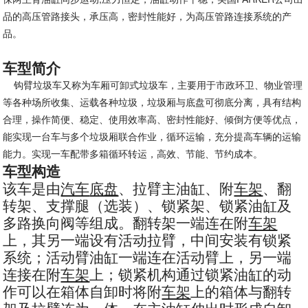
品的高压管路接头，承压高，密封性能好，为高压管路连接系统的产
品。
车型简介
钩臂垃圾车又称为车厢可卸式垃圾车，主要用于市政环卫、物业管理
等各种场所收集、运载各种垃圾，垃圾厢与底盘可彻底分离，具有结构
合理，操作简便、稳定、使用效率高、密封性能好、倾倒方便等优点，
能实现一台车与多个垃圾厢联合作业，循环运输，充分提高车辆的运输
能力。实现一车配带多箱循环转运，高效、节能、节约成本。
车型构造
该车是由
汽车
底盘
、拉臂主油缸、附
车架
、翻
转架、支撑腿（选装）、锁紧架、锁紧油缸及
多路换向阀等组成。翻转架一端连在附
车架
上，其另一端设有活动拉臂，中间安装有锁紧
系统；活动臂油缸一端连在活动臂上，另一端
连接在附
车架
上；锁紧机构通过锁紧油缸的动
作可以在箱体自卸时将附
车架
上的箱体与翻转
架及拉臂连为一体，在主油缸伸出时形成自卸