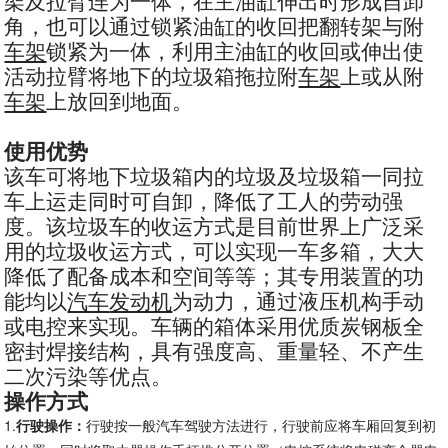
角，也可以通过锁紧油缸的收回把翻转架与附
车架
锁紧为一体，利用主油缸的收回或伸出使
活动拉臂将地下的垃圾箱拖拉附
车架
上或从附
车架
上放回到地面。
使用优势
该车可将地下垃圾箱内的垃圾及垃圾箱一同拉
车上运走同时可自卸，降低了工人的劳动强
度。该垃圾车的收运方式是目前世界上广泛采
用的垃圾收运方式，可以实现一车多箱，大大
降低了配备成本和空间等等；其专用装置的功
能均以
汽车
发动机
为动力，通过液压机构手动
或电控来实现。车辆的箱体采用优质炭钢板全
密封焊接结构，具有强度高、重量轻、不产生
二次污染等优点。
操作方式
1.
行驶操作：
行驶按一般汽车驾驶方法进行，行驶前应将车厢回复到初