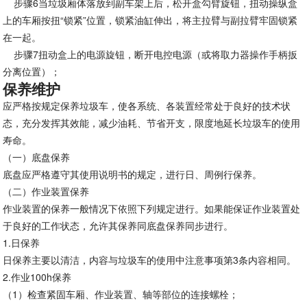
步骤6当垃圾厢体落放到副车架上后，松开盒勾臂旋钮，扭动操纵盒
上的车厢按扭“锁紧”位置，锁紧油缸伸出，将主拉臂与副拉臂牢固锁紧
在一起。
步骤7扭动盒上的电源旋钮，断开电控电源（或将取力器操作手柄扳
分离位置）；
保养维护
应严格按规定保养垃圾车，使各系统、各装置经常处于良好的技术状
态，充分发挥其效能，减少油耗、节省开支，限度地延长垃圾车的使用
寿命。
（一）底盘保养
底盘应严格遵守其使用说明书的规定，进行日、周例行保养。
（二）作业装置保养
作业装置的保养一般情况下依照下列规定进行。如果能保证作业装置处
于良好的工作状态，允许其保养同底盘保养同步进行。
1.日保养
日保养主要以清洁，内容与垃圾车的使用中注意事项第3条内容相同。
2.作业100h保养
（1）检查紧固车厢、作业装置、轴等部位的连接螺栓；