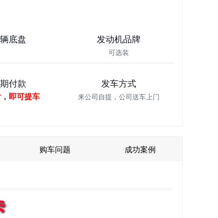
车辆底盘
发动机品牌
可选装
分期付款
发车方式
付，即可提车
来公司自提，公司送车上门
购车问题
成功案例