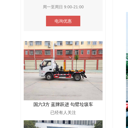
周一至周日 9:00-21:00
电询优惠
国六3方 蓝牌跃进 勾臂垃圾车
已经有
人关注