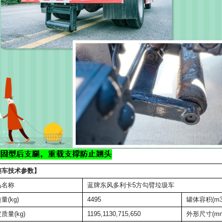
整车技术参数】
品名称
蓝牌东风多利卡5方勾臂垃圾车
量(kg)
4495
罐体容积(m3
质量(kg)
1195,1130,715,650
外形尺寸(mm