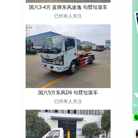
国六3-4方 蓝牌东风途逸 勾臂垃圾车
已经有
人关注
国六5方东风D6 勾臂垃圾车
已经有
人关注