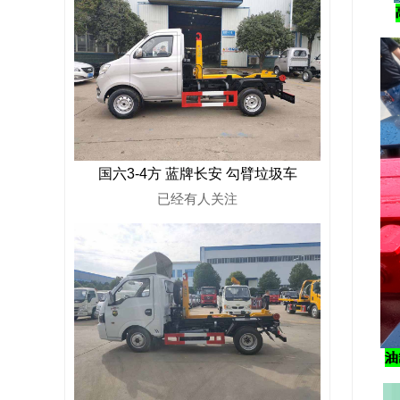
国六3-4方 蓝牌长安 勾臂垃圾车
已经有
人关注