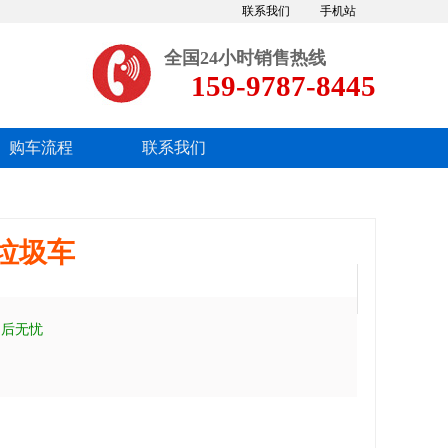
联系我们
手机站
全国24小时销售热线
159-9787-8445
购车流程
联系我们
垃圾车
售后无忧