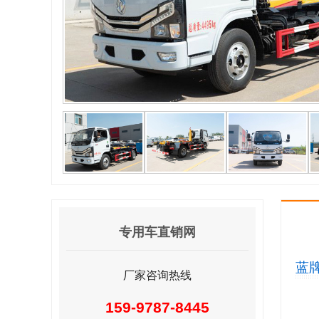
专用车直销网
蓝
厂家咨询热线
159-9787-8445