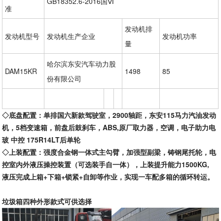
GB18352.6-2016国Ⅵ
准
发动机排
发动机型号
发动机生产企业
发动机功率
量
哈尔滨东安汽车动力股
DAM15KR
1498
85
份有限公司
◇底盘配置：
单排国六新款驾驶室，
2900轴距，东安115马力汽油发动
机，5档变速箱，前盘后鼓刹车，ABS,原厂取力器，空调，电子助力电
玻 中控 175R14LT后单轮
◇上装配置：
强度合金钢一体式主勾臂，加强型副梁，铸钢尾托轮，电
控室内外液压操控装置（可选装手自一体），上装提升能力
1500KG,
液压完成上箱+下箱+锁紧+自卸等作业，实现一车配多箱的循环转运。
垃圾箱四种外形款式可供选择