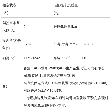
额定载客
准拖挂车总质量
(人)
(kg)
驾驶室准乘
2
鞍座载质量(kg)
人数(人)
接近角/离去
37/28
前悬/后悬(mm)
570/850
角(°)
轴荷(kg)
1150/1545
车速(km/h)
110
备注：ABS型号:WX80;ABS生产企业:浙江万向有限公
司;选装描述:随底盘选装驾驶室,选
装直接供电方式ETC车载装置;发动机/油耗值(L/100km)
备注：
对应关系为:DAM15KR/6.
6;专用功能及装置:该车通过勾臂装置及液压系统,实现对
垃圾的装载及卸料作业功能.