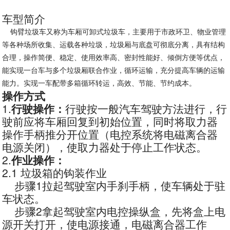
车型简介
钩臂垃圾车又称为车厢可卸式垃圾车，主要用于市政环卫、物业管理
等各种场所收集、运载各种垃圾，垃圾厢与底盘可彻底分离，具有结构
合理，操作简便、稳定、使用效率高、密封性能好、倾倒方便等优点，
能实现一台车与多个垃圾厢联合作业，循环运输，充分提高车辆的运输
能力。实现一车配带多箱循环转运，高效、节能、节约成本。
操作方式
1.
行驶操作：
行驶按一般汽车驾驶方法进行，行
驶前应将车厢回复到初始位置，同时将取力器
操作手柄推分开位置（电控系统将电磁离合器
电源关闭），使取力器处于停止工作状态。
2.
作业操作：
2.1 垃圾箱的钩装作业
步骤1拉起驾驶室内手刹手柄，使车辆处于驻
车状态。
步骤2拿起驾驶室内电控操纵盒，先将盒上电
源开关打开，使电源接通，电磁离合器工作