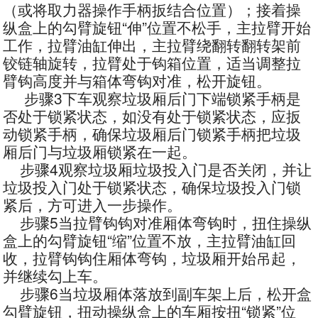
（或将取力器操作手柄扳结合位置）；接着操
纵盒上的勾臂旋钮“伸”位置不松手，主拉臂开始
工作，拉臂油缸伸出，主拉臂绕翻转翻转架前
铰链轴旋转，拉臂处于钩箱位置，适当调整拉
臂钩高度并与箱体弯钩对准，松开旋钮。
步骤3下车观察垃圾厢后门下端锁紧手柄是
否处于锁紧状态，如没有处于锁紧状态，应扳
动锁紧手柄，确保垃圾厢后门锁紧手柄把垃圾
厢后门与垃圾厢锁紧在一起。
步骤4观察垃圾厢垃圾投入门是否关闭，并让
垃圾投入门处于锁紧状态，确保垃圾投入门锁
紧后，方可进入一步操作。
步骤5当拉臂钩钩对准厢体弯钩时，扭住操纵
盒上的勾臂旋钮“缩”位置不放，主拉臂油缸回
收，拉臂钩钩住厢体弯钩，垃圾厢开始吊起，
并继续勾上车。
步骤6当垃圾厢体落放到副车架上后，松开盒
勾臂旋钮，扭动操纵盒上的车厢按扭“锁紧”位