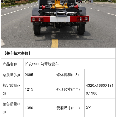
【整车技术参数】
产品名称
长安2900勾臂垃圾车
总质量(kg)
2695
罐体容积(m3)
额定质量(k
4320X1680X191
1215
外形尺寸(mm)
g)
0,1980
整备质量(k
1350
货厢尺寸(mm)
XX
g)