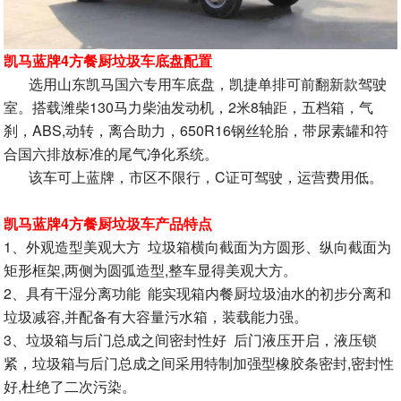
凯马蓝牌4方餐厨垃圾车底盘配置
选用山东凯马国六专用车底盘，凯捷单排可前翻新款驾驶
室。搭载潍柴130马力柴油发动机，2米8轴距，五档箱，气
刹，ABS,动转，离合助力，650R16钢丝轮胎，带尿素罐和符
合国六排放标准的尾气净化系统。
该车可上蓝牌，市区不限行，C证可驾驶，运营费用低。
凯马蓝牌4方餐厨垃圾车产品特点
1、外观造型美观大方 垃圾箱横向截面为方圆形、纵向截面为
矩形框架,两侧为圆弧造型,整车显得美观大方。
2、具有干湿分离功能 能实现箱内餐厨垃圾油水的初步分离和
垃圾减容,并配备有大容量污水箱，装载能力强。
3、垃圾箱与后门总成之间密封性好 后门液压开启，液压锁
紧，垃圾箱与后门总成之间采用特制加强型橡胶条密封,密封性
好,杜绝了二次污染。