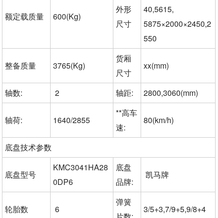
外形
40,5615,
额定载质量
600(Kg)
尺寸
5875×2000×2450,2
550
货厢
整备质量
3765(Kg)
xx(mm)
尺寸
轴数:
2
轴距:
2800,3060(mm)
**高车
轴荷:
1640/2855
80(km/h)
速:
底盘技术参数
KMC3041HA28
底盘
底盘型号
凯马牌
0DP6
品牌:
弹簧
轮胎数
6
3/5+3,7/9+5,9/8+4
片数: