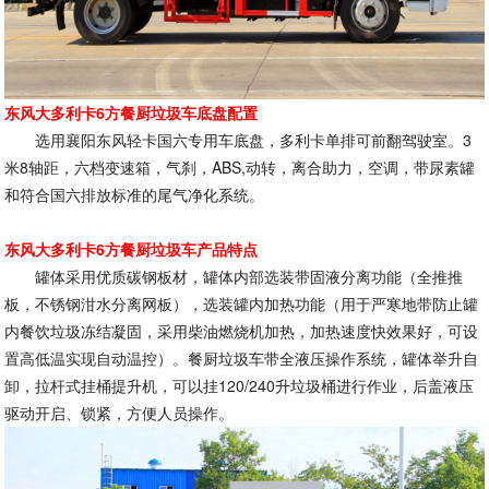
东风大多利卡6方餐厨垃圾车底盘配置
选用襄阳东风轻卡国六专用车底盘，多利卡单排可前翻驾驶室。3
米8轴距，六档变速箱，气刹，ABS,动转，离合助力，空调，带尿素罐
和符合国六排放标准的尾气净化系统。
东风大多利卡6方餐厨垃圾车产品特点
罐体采用优质碳钢板材，罐体内部选装带固液分离功能（全推推
板，不锈钢泔水分离网板），选装罐内加热功能（用于严寒地带防止罐
内餐饮垃圾冻结凝固，采用柴油燃烧机加热，加热速度快效果好，可设
置高低温实现自动温控）。餐厨垃圾车带全液压操作系统，罐体举升自
卸，拉杆式挂桶提升机，可以挂120/240升垃圾桶进行作业，后盖液压
驱动开启、锁紧，方便人员操作。