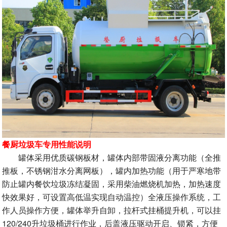
餐厨垃圾车专用性能说明
罐体采用优质碳钢板材，罐体内部带固液分离功能（全推
推板，不锈钢泔水分离网板），罐内加热功能（用于严寒地带
防止罐内餐饮垃圾冻结凝固，采用柴油燃烧机加热，加热速度
快效果好，可设置高低温实现自动温控）全液压操作系统，工
作人员操作方便，罐体举升自卸，拉杆式挂桶提升机，可以挂
120/240升垃圾桶进行作业，后盖液压驱动开启、锁紧，方便