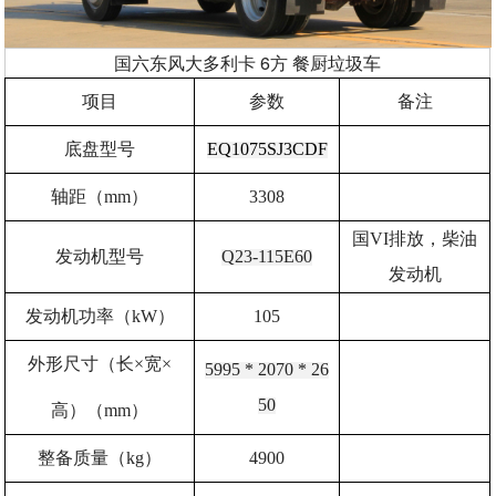
国六东风大多利卡 6方 餐厨垃圾车
项目
参数
备注
底盘型号
EQ1075SJ3CDF
轴距（mm）
3308
国VI排放，柴油
发动机型号
Q23-115E60
发动机
发动机功率（kW）
105
外形尺寸（长×宽×
5995 * 2070 * 26
50
高）（mm）
整备质量（kg）
4900