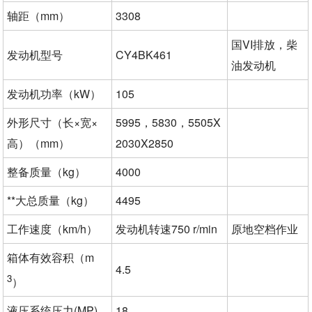
轴距（mm）
3308
国VI排放，柴
发动机型号
CY4BK461
油发动机
发动机功率（kW）
105
外形尺寸（长×宽×
5995，5830，5505X
高）（mm）
2030X2850
整备质量（kg）
4000
**大总质量（kg）
4495
工作速度（km/h）
发动机转速750 r/min
原地空档作业
箱体有效容积（m
4.5
3
）
液压系统压力(MP)
18