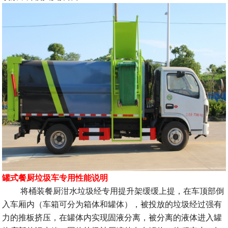
罐式餐厨垃圾车专用性能说明
将桶装餐厨泔水垃圾经专用提升架缓缓上提，在车顶部倒
入车厢内（车箱可分为箱体和罐体），被投放的垃圾经过强有
力的推板挤压，在罐体内实现固液分离，被分离的液体进入罐