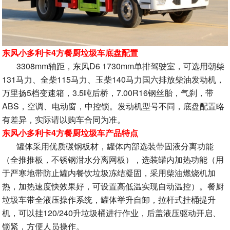
东风小多利卡4方餐厨垃圾车底盘配置
3308mm轴距，东风D6 1730mm单排驾驶室，可选用朝柴
131马力、全柴115马力、玉柴140马力国六排放柴油发动机，
万里扬5档变速箱，3.5吨后桥，7.00R16钢丝胎，气刹，带
ABS，空调、电动窗，中控锁。发动机型号不同，底盘配置略
有差异，实际请以购车合同为准。
东风小多利卡4方餐厨垃圾车产品特点
罐体采用优质碳钢板材，罐体内部选装带固液分离功能
（全推推板，不锈钢泔水分离网板），选装罐内加热功能（用
于严寒地带防止罐内餐饮垃圾冻结凝固，采用柴油燃烧机加
热，加热速度快效果好，可设置高低温实现自动温控）。餐厨
垃圾车带全液压操作系统，罐体举升自卸，拉杆式挂桶提升
机，可以挂120/240升垃圾桶进行作业，后盖液压驱动开启、
锁紧，方便人员操作。