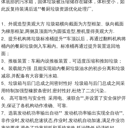
体底部的污水箱，固体垃圾被压缩储存在罐体，体积变小，如
此反复待装满后送**餐厨垃圾资源优化处理厂。
1、外观造型美观大方 垃圾箱横向截面为方型框架、纵向截面
为梯形框架,两侧及顶面均为圆弧造型,整机显得美观大方.
2、提升机构将垃圾标准桶提升**车顶以后，再通过翻料机构将
桶内的餐厨垃圾倒入车厢内。标准桶再通过提升装置送回地
面；
3、推板装置：车厢内设推板装置，可适度压缩和推卸垃圾；
4、装载能力强 且能实现箱内餐厨垃圾油水的初步分离和垃圾
减容,并配备有大容量污水箱.
5、垃圾箱与后门总成之间密封性好 垃圾箱与后门总成之间采
用特制加强型橡胶条密封,密封性好,杜绝了二次污染..
6、 高可靠性与安全性 采用电、液联合**,并设置了安全保护开
关,保证了各机构动作准确、可靠.
7、选装发动机功率输出自动** 发动机功率输出实现全自动**,
非作业时,发动机怠速状态,作业时,发动机自动加速,满足作业功
率的要求.避免了功率损耗和系统发热,耗油降低,经济性好。