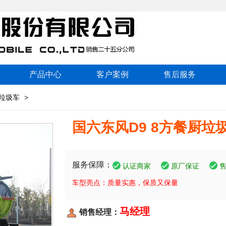
产品中心
客户案例
售后服务
垃圾车
>
国六东风D9 8方餐厨垃
服务保障：
认证商家
原厂保证
车型亮点：质量实惠，保质又保量
马经理
销售经理：