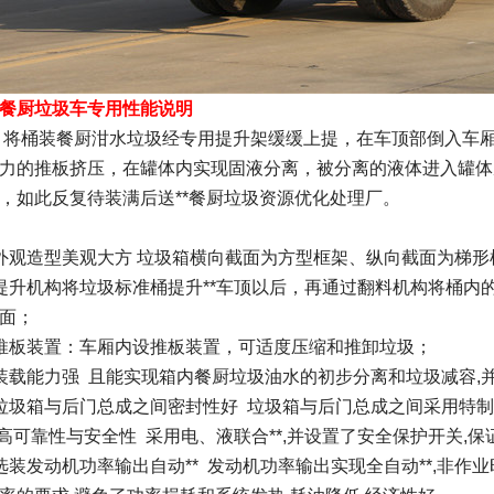
餐厨垃圾车专用性能说明
桶装餐厨泔水垃圾经专用提升架缓缓上提，在车顶部倒入车厢
力的推板挤压，在罐体内实现固液分离，被分离的液体进入罐体
，如此反复待装满后送**餐厨垃圾资源优化处理厂。
外观造型美观大方 垃圾箱横向截面为方型框架、纵向截面为梯形框
提升机构将垃圾标准桶提升**车顶以后，再通过翻料机构将桶内
面；
推板装置：车厢内设推板装置，可适度压缩和推卸垃圾；
装载能力强 且能实现箱内餐厨垃圾油水的初步分离和垃圾减容,
垃圾箱与后门总成之间密封性好 垃圾箱与后门总成之间采用特制加
 高可靠性与安全性 采用电、液联合**,并设置了安全保护开关,
选装发动机功率输出自动** 发动机功率输出实现全自动**,非作业