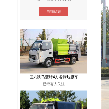
电询优惠
国六凯马蓝牌4方餐厨垃圾车
已经有
人关注