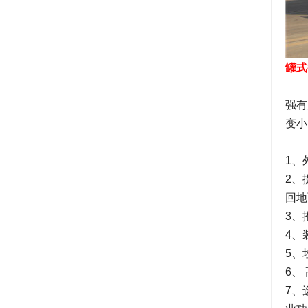
罐式
将
强有
变小
1、
2、
回地
3、
4、
5、
6、
7、