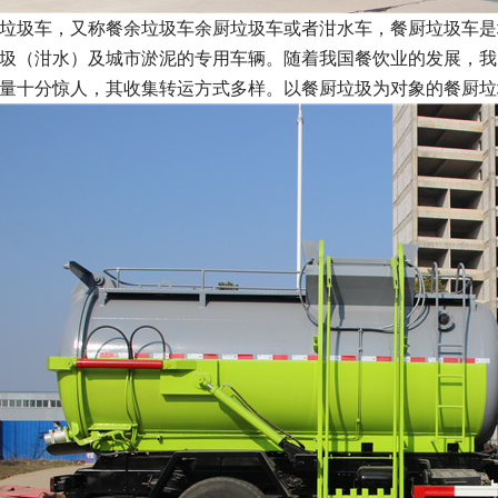
垃圾车，又称餐余垃圾车余厨垃圾车或者泔水车，餐厨垃圾车是
圾（泔水）及城市淤泥的专用车辆。随着我国餐饮业的发展，我
量十分惊人，其收集转运方式多样。以餐厨垃圾为对象的餐厨垃