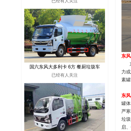
已经有
人关注
东风
东风
国六东风大多利卡 6方 餐厨垃圾车
力或
已经有
人关注
素罐
东风
罐体
严寒
垃圾
启、