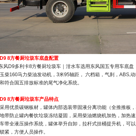
D9 8方餐厨垃圾车底盘配置
D9多利卡8方餐厨垃圾车｜泔水车选用东风国五专用车底盘，
玉柴160马力柴油发动机，3米95轴距， 六档箱，气刹，ABS,
和符合国五排放标准的尾气净化系统。
D9 8方餐厨垃圾车产品特点
采用优质碳钢板材，罐体内部选装带固液分离功能（全推推板，
地带防止罐内餐饮垃圾冻结凝固，采用柴油燃烧机加热，加热速
车带全液压操作系统，罐体举升自卸，拉杆式挂桶提升机，可以挂1
锁紧，方便人员操作。