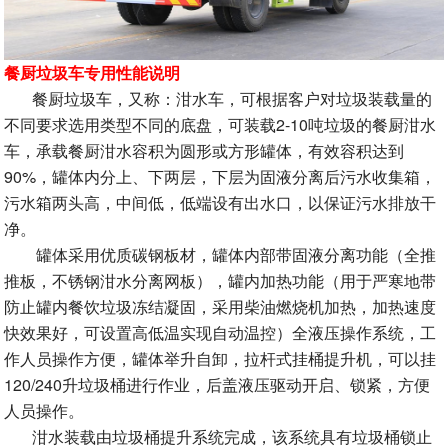
餐厨垃圾车专用性能说明
餐厨垃圾车，又称：泔水车，可根据客户对垃圾装载量的
不同要求选用类型不同的底盘，可装载2-10吨垃圾的餐厨泔水
车，承载餐厨泔水容积为圆形或方形罐体，有效容积达到
90%，罐体内分上、下两层，下层为固液分离后污水收集箱，
污水箱两头高，中间低，低端设有出水口，以保证污水排放干
净。
罐体采用优质碳钢板材，罐体内部带固液分离功能（全推
推板，不锈钢泔水分离网板），罐内加热功能（用于严寒地带
防止罐内餐饮垃圾冻结凝固，采用柴油燃烧机加热，加热速度
快效果好，可设置高低温实现自动温控）全液压操作系统，工
作人员操作方便，罐体举升自卸，拉杆式挂桶提升机，可以挂
120/240升垃圾桶进行作业，后盖液压驱动开启、锁紧，方便
人员操作。
泔水装载由垃圾桶提升系统完成，该系统具有垃圾桶锁止