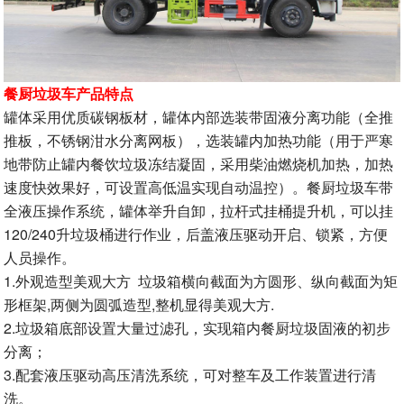
餐厨垃圾车产品特点
罐体采用优质碳钢板材，罐体内部选装带固液分离功能（全推
推板，不锈钢泔水分离网板），选装罐内加热功能（用于严寒
地带防止罐内餐饮垃圾冻结凝固，采用柴油燃烧机加热，加热
速度快效果好，可设置高低温实现自动温控）。餐厨垃圾车带
全液压操作系统，罐体举升自卸，拉杆式挂桶提升机，可以挂
120/240升垃圾桶进行作业，后盖液压驱动开启、锁紧，方便
人员操作。
1.外观造型美观大方 垃圾箱横向截面为方圆形、纵向截面为矩
形框架,两侧为圆弧造型,整机显得美观大方.
2.垃圾箱底部设置大量过滤孔，实现箱内餐厨垃圾固液的初步
分离；
3.配套液压驱动高压清洗系统，可对整车及工作装置进行清
洗。