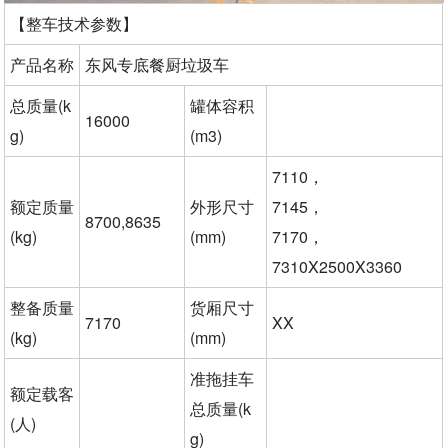
【整车技术参数】
产品名称
东风专底餐厨垃圾车
总质量(k
罐体容积
16000
g)
(m3)
7110，
额定质量
外形尺寸
7145，
8700,8635
(kg)
(mm)
7170，
7310X2500X3360
整备质量
货厢尺寸
7170
XX
(kg)
(mm)
准拖挂车
额定载客
总质量(k
(人)
g)