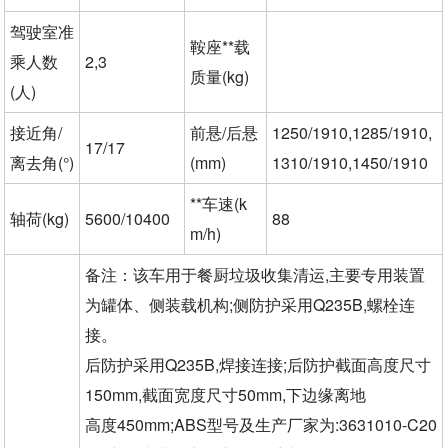
驾驶室准
鞍座**载
乘人数
2,3
质量(kg)
(人)
接近角/
前悬/后悬
1250/1910,1285/1910,
17/17
离去角(°)
(mm)
1310/1910,1450/1910
**车速(k
轴荷(kg)
5600/10400
88
m/h)
备注：该车用于餐厨垃圾收集清运,主要专用装置
为罐体、侧装载机构;侧防护采用Q235B,螺栓连
接。
后防护采用Q235B,焊接连接;后防护截面高度尺寸
150mm,截面宽度尺寸50mm,下边缘离地
高度450mm;ABS型号及生产厂家为:3631010-C20