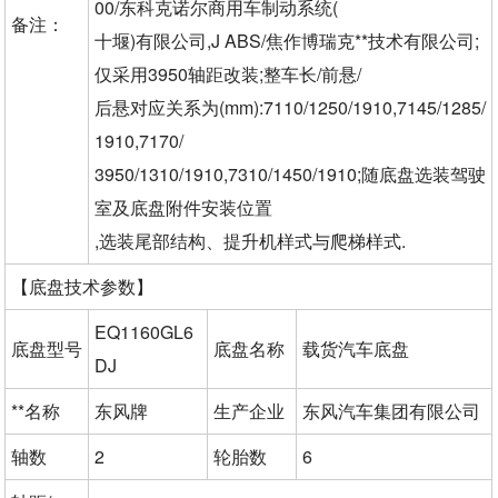
00/东科克诺尔商用车制动系统(
备注：
十堰)有限公司,J ABS/焦作博瑞克**技术有限公司;
仅采用3950轴距改装;整车长/前悬/
后悬对应关系为(mm):7110/1250/1910,7145/1285/
1910,7170/
3950/1310/1910,7310/1450/1910;随底盘选装驾驶
室及底盘附件安装位置
,选装尾部结构、提升机样式与爬梯样式.
【底盘技术参数】
EQ1160GL6
底盘型号
底盘名称
载货汽车底盘
DJ
**名称
东风牌
生产企业
东风汽车集团有限公司
轴数
2
轮胎数
6