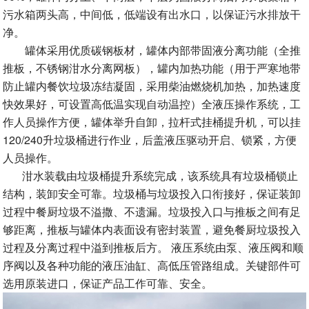
污水箱两头高，中间低，低端设有出水口，以保证污水排放干
净。
罐体采用优质碳钢板材，罐体内部带固液分离功能（全推
推板，不锈钢泔水分离网板），罐内加热功能（用于严寒地带
防止罐内餐饮垃圾冻结凝固，采用柴油燃烧机加热，加热速度
快效果好，可设置高低温实现自动温控）全液压操作系统，工
作人员操作方便，罐体举升自卸，拉杆式挂桶提升机，可以挂
120/240升垃圾桶进行作业，后盖液压驱动开启、锁紧，方便
人员操作。
泔水装载由垃圾桶提升系统完成，该系统具有垃圾桶锁止
结构，装卸安全可靠。垃圾桶与垃圾投入口衔接好，保证装卸
过程中餐厨垃圾不溢撒、不遗漏。垃圾投入口与推板之间有足
够距离，推板与罐体内表面设有密封装置，避免餐厨垃圾投入
过程及分离过程中溢到推板后方。 液压系统由泵、液压阀和顺
序阀以及各种功能的液压油缸、高低压管路组成。关键部件可
选用原装进口，保证产品工作可靠、安全。