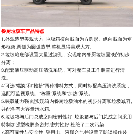
餐厨垃圾车产品特点
1.外观造型美观大方 垃圾箱横向截面为方圆形、纵向截面为矩
形框架,两侧为圆弧造型,整机显得美观大方.
2.垃圾箱底部设置大量过滤孔，实现箱内餐厨垃圾固液的初步
分离；
3.配套液压驱动高压清洗系统，可对整车及工作装置进行清
洗。
4‘可选“螺旋”和“推挤”两种排料方式，同时标配高压清洗系统，
选配可监视系统、“称重”系统和“加热”系统。
5.装载能力强 能实现箱内餐厨垃圾油水的初步分离和垃圾减容,
并配备有大容量污水箱.
6.垃圾箱与后门总成之间密封性好 垃圾箱与后门总成之间采用
特制加强型橡胶条密封,密封性好,杜绝了二次污染.
7.高可靠性与安全性 采用电、液联合**,并设置了防误操作装