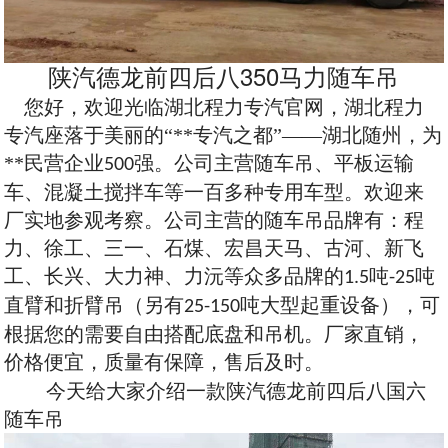
陕汽德龙前四后八350马力随车吊
您好，欢迎光临湖北程力专汽官网，湖北程力
专汽座落于美丽的“**专汽之都”——湖北随州，为
**民营企业
强。公司主营随车吊、平板运输
500
车、混凝土搅拌车等一百多种专用车型。欢迎来
厂实地参观考察。公司主营的随车吊品牌有：程
力、徐工、三一、石煤、宏昌天马、古河、新飞
工、长兴、大力神、力沅等众多品牌的
吨
吨
1.5
-25
直臂和折臂吊（另有
吨大型起重设备），可
25-150
根据您的需要自由搭配底盘和吊机。厂家直销，
价格便宜，质量有保障，售后及时。
今天给大家介绍一款陕汽德龙前四后八国六
随车吊