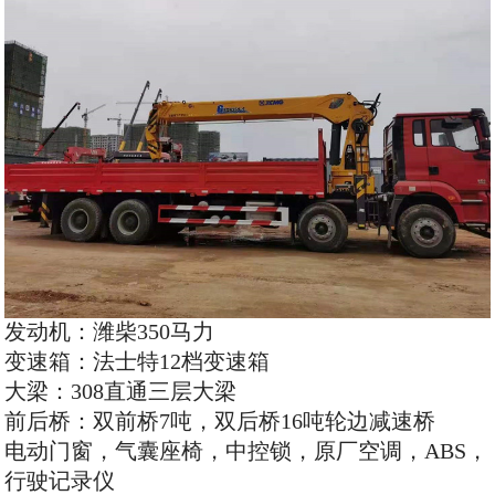
发动机：潍柴350马力
变速箱：法士特12档变速箱
大梁：308直通三层大梁
前后桥：双前桥7吨，双后桥16吨轮边减速桥
电动门窗，气囊座椅，中控锁，原厂空调，ABS，
行驶记录仪