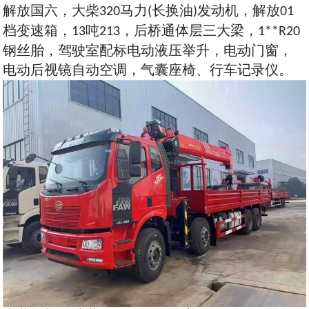
解放国六，大柴
马力
长换油
，解放
320
(
)发动机
01
档变速箱，
吨
，后桥通体层三大梁，
13
213
1**R20
钢丝胎，驾驶室配标电动液压举升，电动门窗，
电动后视镜自动空调，气囊座椅、行车记录仪。