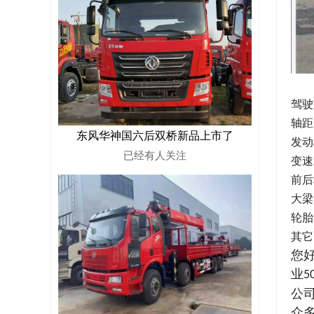
驾驶
轴距
东风华神国六后双桥新品上市了
发动
已经有
人关注
变速
前后
大梁
轮胎
其它
您
业
5
公
众