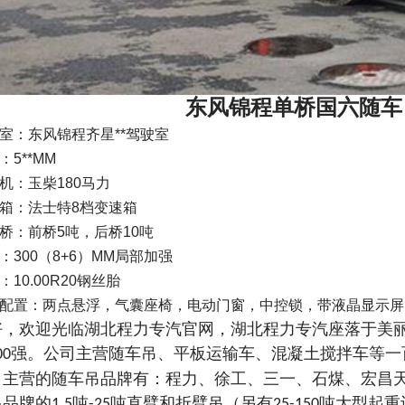
东风锦程单桥国六随车
室：东风锦程齐星**驾驶室
：5**MM
机：玉柴180马力
箱：法士特8档变速箱
桥：前桥5吨，后桥10吨
：300（8+6）MM局部加强
：10.00R20钢丝胎
配置：两点悬浮，气囊座椅，电动门窗，中控锁，带液晶显示屏
好，欢迎光临湖北程力专汽官网，湖北程力专汽座落于美丽的
强。公司主营随车吊、平板运输车、混凝土搅拌车等一
00
司主营的随车吊品牌有：程力、徐工、三一、石煤、宏昌
多品牌的
吨
吨直臂和折臂吊（另有
吨大型起重
1.5
-25
25-150