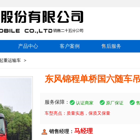
产品中心
客户案例
售后服务
起重运输车
>
东风锦程单桥国六随车
服务保障：
认证商家
原厂保证
车型亮点：质量实惠，保质又保量
马经理
销售经理：