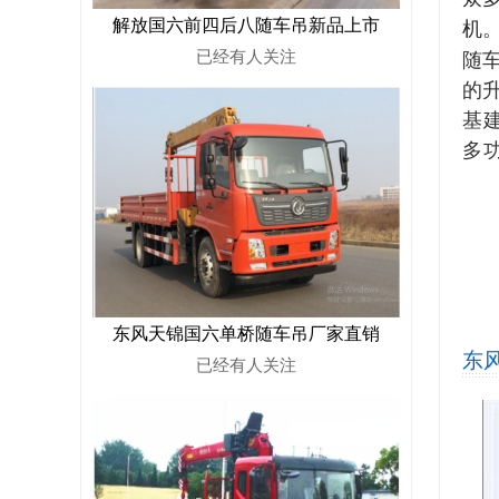
解放国六前四后八随车吊新品上市
机
已经有
人关注
随
的
基
多
东风天锦国六单桥随车吊厂家直销
东
已经有
人关注