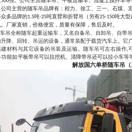
业
强。公司主营随车吊、平板运输车、混凝土搅拌车等
500
。公司主营的随车吊品牌有：程力、徐工、三一、石煤、
等众多品牌的
吨
吨直臂和折臂吊（另有
吨大型
1.5
-25
25-150
机。厂家直销，价格便宜，质量有保障，售后及时。
车吊全称随车起重运输车，又名自备吊、自卸吊、自带吊
的升降、回转、吊运的设备，通常装配于载货汽车上。
它
基建材料与其它设备的吊装及运输。随车吊可左右操作,可
多功能如
平板带吊可以拉挖机、清障带吊还可以拉小车等
解放国六单桥随车吊（