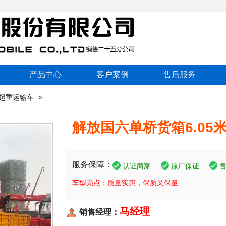
产品中心
客户案例
售后服务
起重运输车
>
解放国六单桥货箱6.05
服务保障：
认证商家
原厂保证
车型亮点：质量实惠，保质又保量
马经理
销售经理：