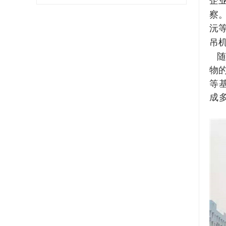
企
察
沅
吊
随
物
等
成