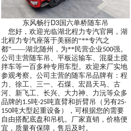
东风畅行D3国六单桥随车吊
您好，欢迎光临湖北程力专汽官网，湖
北程力专汽座落于美丽的“**专汽之
都”——湖北随州，为**民营企业
强。
500
公司主营随车吊、平板运输车、混凝土搅
拌车等一百多种专用车型。欢迎来厂实地
参观考察。公司主营的随车吊品牌有：程
力、徐工、三一、石煤、宏昌天马、古
河、新飞工、长兴、大力神、力沅等众多
品牌的
吨
吨直臂和折臂吊（另有
1.5
-25
25-
吨大型起重设备），可根据您的需要
150
自由搭配底盘和吊机。厂家直销，价格便
宜，质量有保障，售后及时。