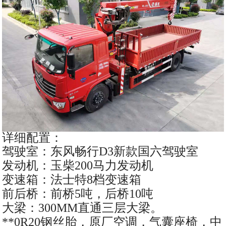
详细配置：
驾驶室：东风畅行D3新款国六驾驶室
发动机：玉柴200马力发动机
变速箱：法士特8档变速箱
前后桥：前桥5吨，后桥10吨
大梁：300MM直通三层大梁。
**0R20钢丝胎，原厂空调，气囊座椅，中