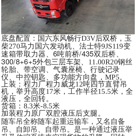
底盘配置：国六东风畅行D3V后双桥，
玉
柴
270马力
国六发动机、法士特
9JS119
变
6
/435
速箱
带
取力器、
吨前桥
双后桥、
300/8+6+5
外包三层车架
、
11.00R20
钢丝
轮胎、
带空调、气囊座椅、行驶记录
仪、中控钥匙、多功能方向盘，
MP5
。
上装：程力厂程力威龙12吨四节直臂吊
机，举升高度17米，工作半径15.5米，全
液压，全回转。
货箱：8.3米-8.5米
加装程力原厂双腔液压后支腿。
随车吊全称随车起重运输车，又名自备
吊、自卸吊、自带吊。是一种通过液压举