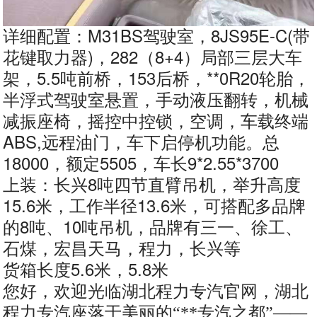
详细配置：M31BS驾驶室，8JS95E-C(带
花键取力器)，282（8+4）局部三层大车
架，5.5吨前桥，153后桥，**0R20轮胎，
半浮式驾驶室悬置，手动液压翻转，机械
减振座椅，摇控中控锁，空调，车载终端
ABS,远程油门，车下启停机功能。总
18000，额定5505，车长9*2.55*3700
上装：长兴8吨四节直臂吊机，举升高度
15.6米，工作半径13.6米，可搭配多品牌
的8吨、10吨吊机，品牌有三一、徐工、
石煤，宏昌天马，程力，长兴等
货箱长度5.6米，5.8米
您好，欢迎光临湖北程力专汽官网，湖北
程力专汽座落于美丽的“**专汽之都”——