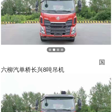
国
六柳汽单桥长兴8吨吊机