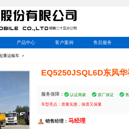
产品中心
客户案例
售后服务
起重运输车
>
EQ5250JSQL6D东
服务保障：
认证商家
原厂保证
车型亮点：质量实惠，保质又保量
马经理
销售经理：