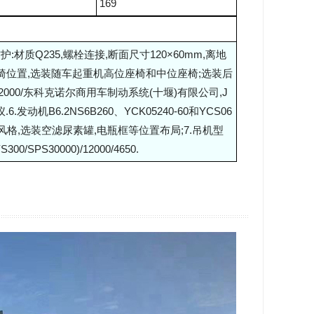
169
防护:材质Q235,螺栓连接,断面尺寸120×60mm,离地
装座椅位置,选装随车起重机高位座椅和中位座椅;选装后
C2000/东科克诺尔商用车制动系统(十堰)有限公司,J
机B6.2NS6B260、YCK05240-60和YCS06
具等新风格,选装空滤尿素罐,电瓶框等位置布局;7.吊机型
/SPS30000)/12000/4650.