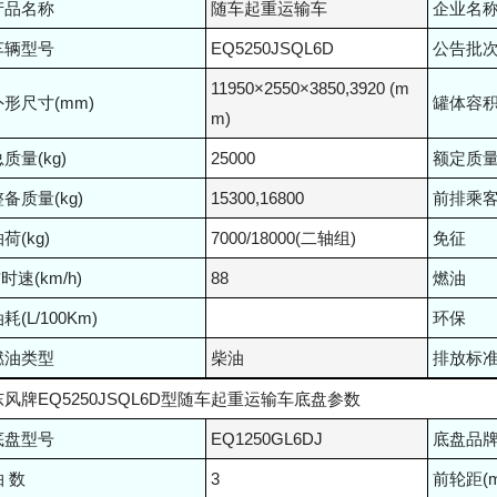
产品名称
随车起重运输车
企业名
车辆型号
EQ5250JSQL6D
公告批
11950×2550×3850,3920 (m
外形尺寸(mm)
罐体容积(
m)
质量(kg)
25000
额定质量(
备质量(kg)
15300,16800
前排乘客
荷(kg)
7000/18000(二轴组)
免征
*时速(km/h)
88
燃油
耗(L/100Km)
环保
燃油类型
柴油
排放标
东风牌EQ5250JSQL6D型随车起重运输车底盘参数
底盘型号
EQ1250GL6DJ
底盘品
轴 数
3
前轮距(m