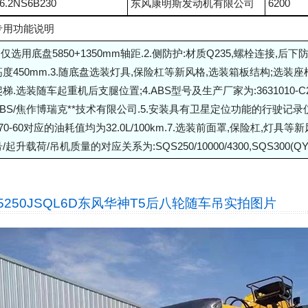
6.2NS6B230
东风康明斯发动机有限公司
6200
专用功能说明
1.仅选用底盘5850+1350mm轴距.2.侧防护:材质Q235,螺栓连接,后下
高度450mm.3.随底盘选装灯具,保险杠等新风格,选装箱板结构;选
爬梯.选装随车起重机后支腿位置;4.ABS型号及生产厂家为:3631010-
ABS/焦作博瑞克**技术有限公司.5.安装具有卫星定位功能的行驶记录仪.6.发动
270-60对应的油耗值均为32.0L/100km.7.选装前面罩,保险杠,灯
/起升载荷/吊机质量的对应关系为:SQS250/10000/4300,SQS300(QYS300
5250JSQL6D东风华神T5后八轮随车吊
实拍图片