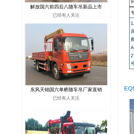
B
解放国六前四后八随车吊新品上市
已经有
人关注
号
EQ
东风天锦国六单桥随车吊厂家直销
已经有
人关注