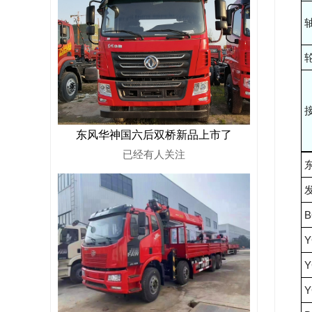
轴
轮
东风华神国六后双桥新品上市了
已经有
人关注
B
Y
Y
Y