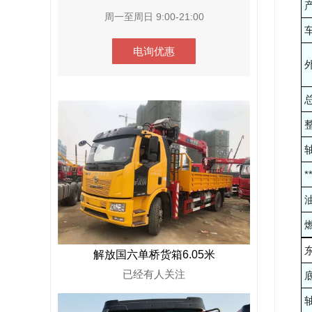
周一至周日 9:00-21:00
电询优惠
总
整
轴
*
油
解放国六单桥货箱6.05米
已经有
人关注