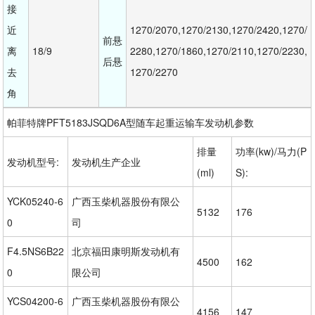
接
近
1270/2070,1270/2130,1270/2420,1270/
前悬
离
18/9
2280,1270/1860,1270/2110,1270/2230,
后悬
去
1270/2270
角
帕菲特牌PFT5183JSQD6A型随车起重运输车发动机参数
排量
功率(kw)/马力(P
发动机型号:
发动机生产企业
(ml)
S):
YCK05240-6
广西玉柴机器股份有限公
5132
176
0
司
F4.5NS6B22
北京福田康明斯发动机有
4500
162
0
限公司
YCS04200-6
广西玉柴机器股份有限公
4156
147