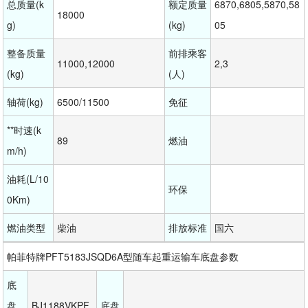
总质量(k
额定质量
6870,6805,5870,58
18000
g)
(kg)
05
整备质量
前排乘客
11000,12000
2,3
(kg)
(人)
轴荷(kg)
6500/11500
免征
**时速(k
89
燃油
m/h)
油耗(L/10
环保
0Km)
燃油类型
柴油
排放标准
国六
帕菲特牌PFT5183JSQD6A型随车起重运输车底盘参数
底
盘
BJ1188VKPF
底盘