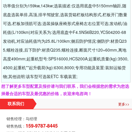
功率值分别为159kw,143kw;选装描述:仅选用底盘中5150mm轴距,随
底盘选装单排,高顶,排半驾驶室,选装货箱栏板结构形式,栏板开门数量
可选,栏板加强筋可选;选装操纵座椅形式座椅左右位置可选;发动机/油
耗值(L/100km)对应关系为:选用底盘中F4.5NS6B220,YCS04200-68
发动机,对应油耗值均为25.8L/100km;侧后防护情况:侧防护:材质Q23
5,螺栓连接,后下防护:材质Q235,螺栓连接,断面尺寸120×60mm,离地
高度490mm;起重机型号:SPS16000,HCS200A;起重机质量(kg):3500,
4500;起重机**起升载荷(kg):6300,8000;专用功能及装置:装卸运输货
物;其他说明:该车型可选装ETC 车载装置;
想了解更多车型配置及报价请与我们联系，我们会根据您的需求为您选
择最合适的车型及最优惠的价格，欢迎来电咨询！
更多>>
联系我们
销售经理：马经理
159-9787-8445
销售热线：