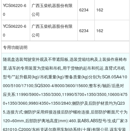
YCS06220-6
广西玉柴机器股份有限
6234
162
0
公司
YCS06220-6
广西玉柴机器股份有限
6234
162
0
公司
专用功能说明
随底盘选装驾驶室外观及不带遮阳板,选装货箱结构及上装操作座椅布
置,该车的专用装置为货箱和吊机,用于货物的起吊和托运.直臂式吊机
型号/**起升载荷(kg)/吊机重量(kg)/整备质量(kg)分别为:SQ8.0SA4/10
000/5100/17100;SQS300-4/8000/3600/15600;整车长/轴距/后悬对
应关系:11990/5900+1350/3300,11990/5700+1350/3500,10600/475
0+1350/3060,9980/4350+1350/2840;侧防护及后防护材质均为Q23
5,连接方式:侧防护采用焊接连接后防护螺栓连接,后部防护断面尺寸为
120×60mm,后部防护离地高度(mm):460.装ABS,ABS型号/生成厂家:3
631010-C2000/东科克诺尔商用车制动系统(十堰)有限公司.该车安装