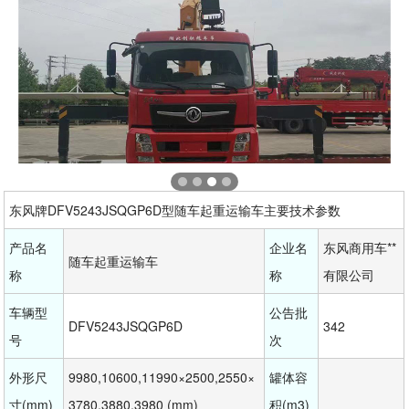
东风牌DFV5243JSQGP6D型随车起重运输车主要技术参数
产品名
企业名
东风商用车**
随车起重运输车
称
称
有限公司
车辆型
公告批
DFV5243JSQGP6D
342
号
次
外形尺
9980,10600,11990×2500,2550×
罐体容
寸(mm)
3780,3880,3980 (mm)
积(m3)