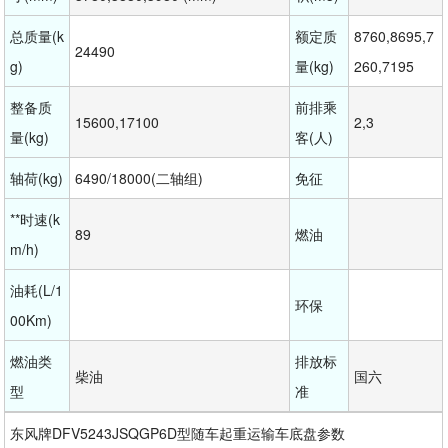
总质量(k
额定质
8760,8695,7
24490
g)
量(kg)
260,7195
整备质
前排乘
15600,17100
2,3
量(kg)
客(人)
轴荷(kg)
6490/18000(二轴组)
免征
**时速(k
89
燃油
m/h)
油耗(L/1
环保
00Km)
燃油类
排放标
柴油
国六
型
准
东风牌DFV5243JSQGP6D型随车起重运输车底盘参数