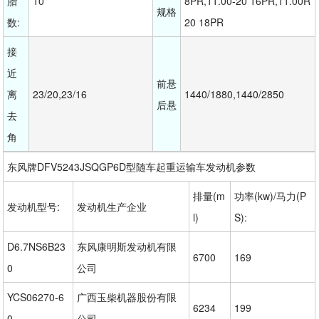
胎
10
8PR,11.00-20 16PR,11.00R
规格
数:
20 18PR
接
近
前悬
离
23/20,23/16
1440/1880,1440/2850
后悬
去
角
东风牌DFV5243JSQGP6D型随车起重运输车发动机参数
排量(m
功率(kw)/马力(P
发动机型号:
发动机生产企业
l)
S):
D6.7NS6B23
东风康明斯发动机有限
6700
169
0
公司
YCS06270-6
广西玉柴机器股份有限
6234
199
0
公司