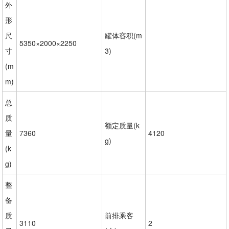
外
形
尺
罐体容积(m
5350×2000×2250
寸
3)
(m
m)
总
质
额定质量(k
量
7360
4120
g)
(k
g)
整
备
质
前排乘客
3110
2