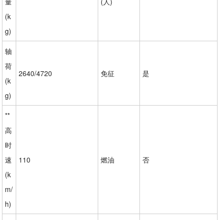
量
(人)
(k
g)
轴
荷
2640/4720
免征
是
(k
g)
**
高
时
速
110
燃油
否
(k
m/
h)