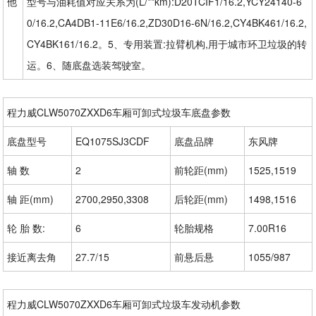
他
型号与油耗值对应关系为(L/**km):D20TCIF1/16.2,YCY24140-6
0/16.2,CA4DB1-11E6/16.2,ZD30D16-6N/16.2,CY4BK461/16.2,
CY4BK161/16.2。5、专用装置:拉臂机构,用于城市环卫垃圾的转
运。6、随底盘选装驾驶室。
程力威CLW5070ZXXD6车厢可卸式垃圾车底盘参数
底盘型号
EQ1075SJ3CDF
底盘品牌
东风牌
轴 数
2
前轮距(mm)
1525,1519
轴 距(mm)
2700,2950,3308
后轮距(mm)
1498,1516
轮 胎 数:
6
轮胎规格
7.00R16
接近离去角
27.7/15
前悬后悬
1055/987
程力威CLW5070ZXXD6车厢可卸式垃圾车发动机参数