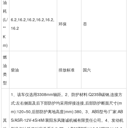
油
耗
(L/
6.2,16.2,16.2,16.2,16.2,
环保
否
**
16.2
K
m)
燃
油
柴油
排放标准
国六
类
型
1、该车仅选用3308mm轴距。2、防护材料:Q235B碳钢,连接方
式:左右侧面及后下部防护均采用焊接连接,后部防护断面尺寸(m
m):120×50,后部防护离地高度(mm):380。3、ABS型号/厂家:AB
其
S/ASR-12V-4S/4M/襄阳东风隆诚机械有限责任公司。4、发动机