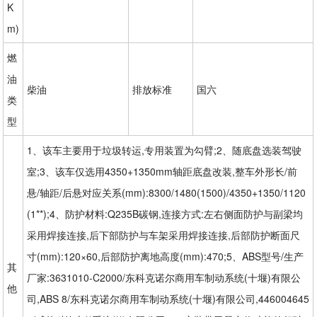
K
m)
燃
油
柴油
排放标准
国六
类
型
1、该车主要用于垃圾转运,专用装置为勾臂;2、随底盘选装驾驶
室;3、该车仅选用4350+1350mm轴距底盘改装,整车外形长/前
悬/轴距/后悬对应关系(mm):8300/1480(1500)/4350+1350/1120
(1**);4、防护材料:Q235B碳钢,连接方式:左右侧面防护与副梁均
采用焊接连接,后下部防护与车架采用焊接连接,后部防护断面尺
寸(mm):120×60,后部防护离地高度(mm):470;5、ABS型号/生产
其
厂家:3631010-C2000/东科克诺尔商用车制动系统(十堰)有限公
他
司,ABS 8/东科克诺尔商用车制动系统(十堰)有限公司,446004645