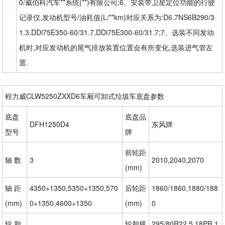
0/威伯科汽车**系统(**)有限公司;6、安装带卫星定位功能的行驶
记录仪,发动机型号/油耗值(L/**km)对应关系为:D6.7NS6B290/3
1.3,DDi75E350-60/31.7,DDi75E300-60/31.7;7、选装不同发动
机时,对应发动机的尾气排放装置位置会有所变化,选装进气管左
置.
程力威CLW5250ZXXD6车厢可卸式垃圾车底盘参数
底盘
底盘品
DFH1250D4
东风牌
型号
牌
前轮距
轴 数
3
2010,2040,2070
(mm)
轴 距
4350+1350,5350+1350,570
后轮距
1860/1860,1880/188
(mm)
0+1350,4600+1350
(mm)
0
轮 胎
轮胎规
295/80R22.5 18PR,1