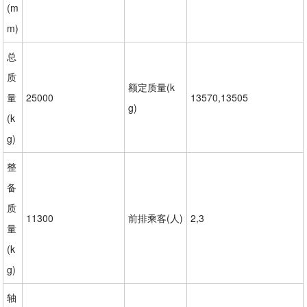
(m
m)
总
质
额定质量(k
量
25000
13570,13505
g)
(k
g)
整
备
质
11300
前排乘客(人)
2,3
量
(k
g)
轴