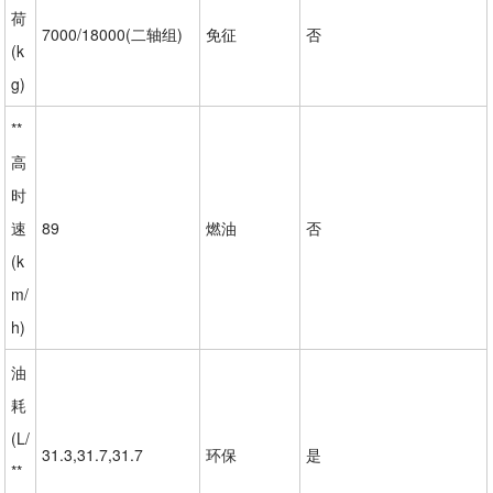
荷
7000/18000(二轴组)
免征
否
(k
g)
**
高
时
速
89
燃油
否
(k
m/
h)
油
耗
(L/
31.3,31.7,31.7
环保
是
**