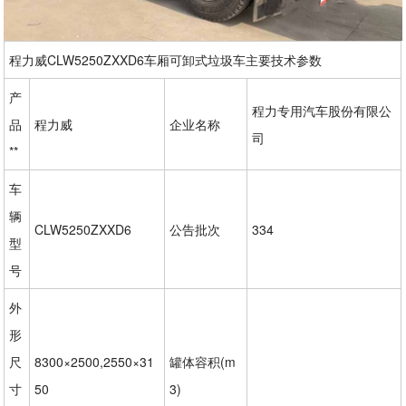
程力威CLW5250ZXXD6车厢可卸式垃圾车主要技术参数
产
程力专用汽车股份有限公
品
程力威
企业名称
司
**
车
辆
CLW5250ZXXD6
公告批次
334
型
号
外
形
尺
8300×2500,2550×31
罐体容积(m
寸
50
3)