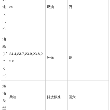
速
89
燃油
否
(k
m/
h)
油
耗
(L/
24.4,23.7,23.9,23.8,2
环保
是
**
3.8
K
m)
燃
油
柴油
排放标准
国六
类
型