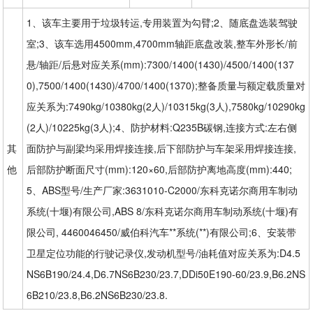
1、该车主要用于垃圾转运,专用装置为勾臂;2、随底盘选装驾驶
室;3、该车选用4500mm,4700mm轴距底盘改装,整车外形长/前
悬/轴距/后悬对应关系(mm):7300/1400(1430)/4500/1400(137
0),7500/1400(1430)/4700/1400(1370);整备质量与额定载质量对
应关系为:7490kg/10380kg(2人)/10315kg(3人),7580kg/10290kg
(2人)/10225kg(3人);4、防护材料:Q235B碳钢,连接方式:左右侧
其
面防护与副梁均采用焊接连接,后下部防护与车架采用焊接连接,
他
后部防护断面尺寸(mm):120×60,后部防护离地高度(mm):440;
5、ABS型号/生产厂家:3631010-C2000/东科克诺尔商用车制动
系统(十堰)有限公司,ABS 8/东科克诺尔商用车制动系统(十堰)有
限公司, 4460046450/威伯科汽车**系统(**)有限公司;6、安装带
卫星定位功能的行驶记录仪,发动机型号/油耗值对应关系为:D4.5
NS6B190/24.4,D6.7NS6B230/23.7,DDi50E190-60/23.9,B6.2NS
6B210/23.8,B6.2NS6B230/23.8.