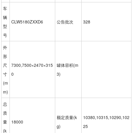
车
辆
CLW5180ZXXD6
公告批次
328
型
号
外
形
尺
7300,7500×2470×315
罐体容积(m
寸
0
3)
(m
m)
总
质
额定质量(k
10380,10315,10290,102
量
18000
g)
25
(k