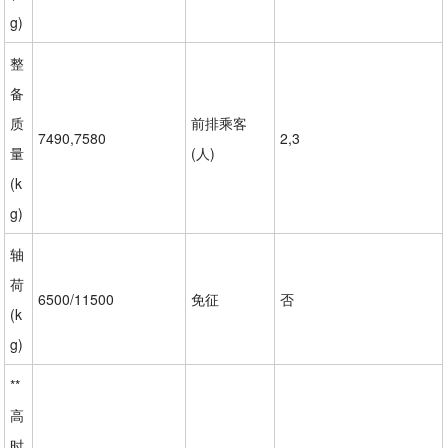
g)
整
备
质
前排乘客
7490,7580
2,3
量
(人)
(k
g)
轴
荷
6500/11500
免征
否
(k
g)
**
高
时