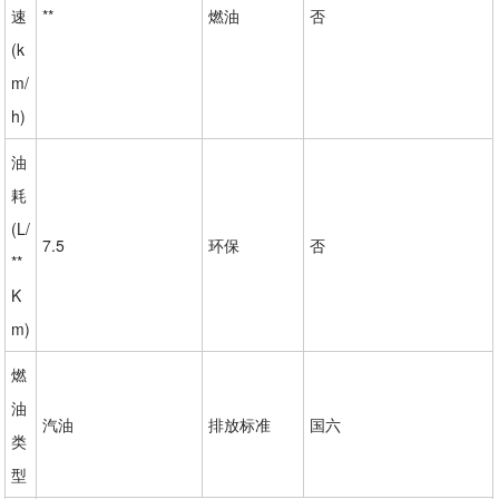
速
**
燃油
否
(k
m/
h)
油
耗
(L/
7.5
环保
否
**
K
m)
燃
油
汽油
排放标准
国六
类
型