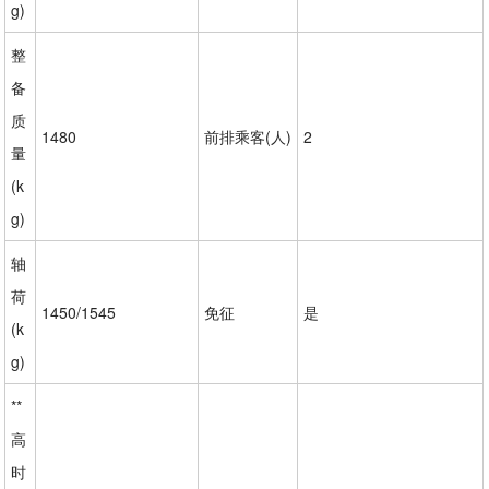
g)
整
备
质
1480
前排乘客(人)
2
量
(k
g)
轴
荷
1450/1545
免征
是
(k
g)
**
高
时