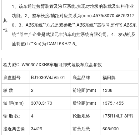
1、该车通过拉臂装置及液压系统,实现对垃圾的装载及卸料作业
功能。2、整车长度/轴距对应关系为(mm):4575/3070,4675/317
其
0。3、ABS系统**方式是双参数**,ABS系统**器型号是YF9,ABS系
他
统**器生产企业是武汉元丰汽车电控系统有限公司。4、发动机及
油耗值(L/**Km)为:DAM15KR/7.5。
程力威CLW5030ZXXB6车厢可卸式垃圾车底盘参数
底盘型号
BJ1030V4JV5-01
底盘品牌
福田牌
轴 数
2
前轮距(mm)
1338
轴 距(mm)
3070,3170
后轮距(mm)
1375,1455
轮 胎 数:
4
轮胎规格
175R14LT 8PR
接近离去角
34/26
前悬后悬
605/900