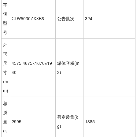
车
辆
CLW5030ZXXB6
公告批次
324
型
号
外
形
尺
4575,4675×1670×19
罐体容积(m
寸
40
3)
(m
m)
总
质
额定质量(k
量
2995
1385
g)
(k