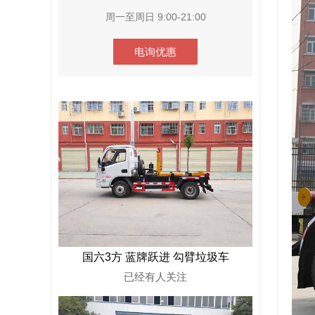
周一至周日 9:00-21:00
电询优惠
国六3方 蓝牌跃进 勾臂垃圾车
已经有
人关注