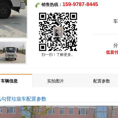
159-9787-8445
销售热线：
低首
扫一扫！了解更多。
车辆信息
实拍图片
配置参数
风勾臂垃圾车
配置参数