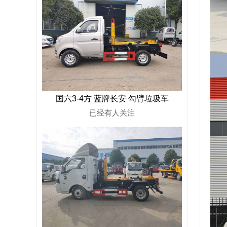
国六3-4方 蓝牌长安 勾臂垃圾车
已经有
人关注