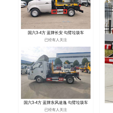
国六3-4方 蓝牌长安 勾臂垃圾车
已经有
人关注
国六3-4方 蓝牌东风途逸 勾臂垃圾车
已经有
人关注