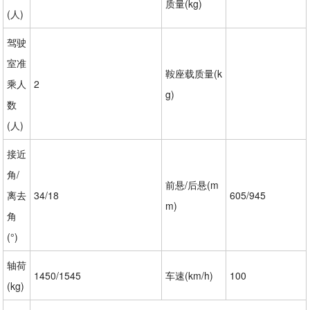
质量(kg)
(人)
驾驶
室准
鞍座载质量(k
乘人
2
g)
数
(人)
接近
角/
前悬/后悬(m
离去
34/18
605/945
m)
角
(°)
轴荷
1450/1545
车速(km/h)
100
(kg)