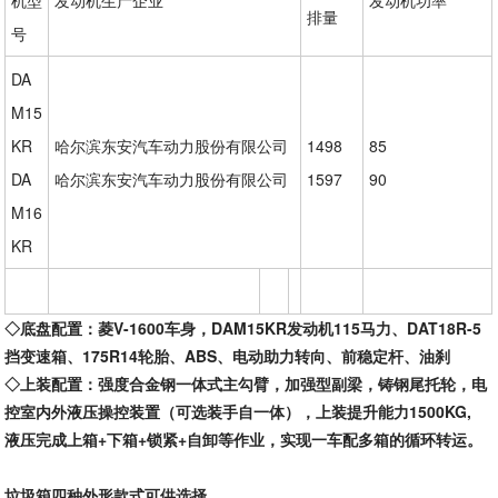
排量
号
DA
M15
KR
哈尔滨东安汽车动力股份有限公司
1498
85
DA
哈尔滨东安汽车动力股份有限公司
1597
90
M16
KR
◇底盘配置：
菱
V-1600车身，DAM15KR发动机115马力、DAT18R-5
挡变速箱、175R14轮胎、ABS、电动助力转向、前稳定杆、油刹
◇上装配置：
强度合金钢一体式主勾臂，加强型副梁，铸钢尾托轮，电
控室内外液压操控装置（可选装手自一体），上装提升能力
1500KG,
液压完成上箱+下箱+锁紧+自卸等作业，实现一车配多箱的循环转运。
垃圾箱四种外形款式可供选择