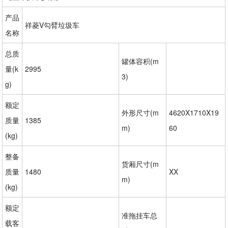
产品
祥菱V勾臂垃圾车
名称
总质
罐体容积(m
量(k
2995
3)
g)
额定
外形尺寸(m
4620X1710X19
质量
1385
m)
60
(kg)
整备
货厢尺寸(m
质量
1480
XX
m)
(kg)
额定
准拖挂车总
载客