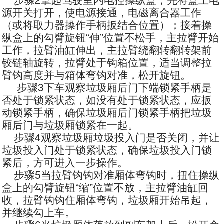
源开关打开，使电源接通，电磁离合器工作
（或将取力器操作手柄扳结合位置）；接着操
纵盒上的勾臂旋钮“伸”位置不松手，主拉臂开始
工作，拉臂油缸伸出，主拉臂绕翻转翻转架前
铰链轴旋转，拉臂处于钩箱位置，适当调整拉
臂钩高度并与箱体弯钩对准，松开旋钮。
步骤3下车观察垃圾厢后门下端锁紧手柄是
否处于锁紧状态，如没有处于锁紧状态，应扳
动锁紧手柄，确保垃圾厢后门锁紧手柄把垃圾
厢后门与垃圾厢锁紧在一起。
步骤4观察垃圾厢垃圾投入门是否关闭，并让
垃圾投入门处于锁紧状态，确保垃圾投入门锁
紧后，方可进入一步操作。
步骤5当拉臂钩钩对准厢体弯钩时，扭住操纵
盒上的勾臂旋钮“缩”位置不放，主拉臂油缸回
收，拉臂钩钩住厢体弯钩，垃圾厢开始吊起，
并继续勾上车。