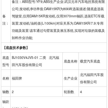
备注：ABS型号:YF9;ABS生产企业:武汉元丰汽车电控系统有限
公司;发动机净功率值:DAM15KR为80kW;选装描述:随底盘选装
备
驾驶室,仅用DAM15KR发动机,仅用3070mm轴距,选装ETC车载
注：
装置;发动机/油耗值(L/100km)对应关系为:DAM15KR/7.9;专用
功能及装置:该车通过勾臂装置及液压系统,实现对垃圾的装载及
卸料作业功能;
【底盘技术参数】
底盘
BJ1030V4JV5-01 二类 北汽福
底盘名称
载货汽车底盘
型号
田汽车股份有限公司
北汽福田汽车股
名称
福田牌
生产企业
份有限公司
轴数
2
轮胎数
4
轴距