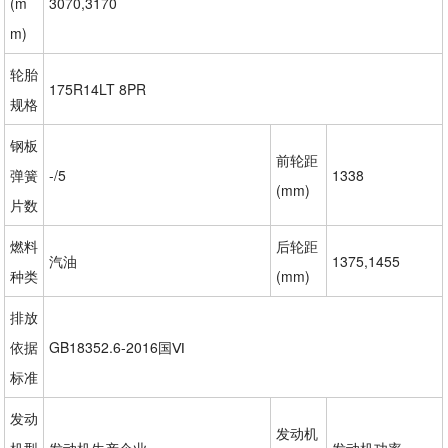
(m
3070,3170
m)
轮胎
175R14LT 8PR
规格
钢板
前轮距
弹簧
-/5
1338
(mm)
片数
燃料
后轮距
汽油
1375,1455
种类
(mm)
排放
依据
GB18352.6-2016国Ⅵ
标准
发动
发动机
机型
发动机生产企业
发动机功率